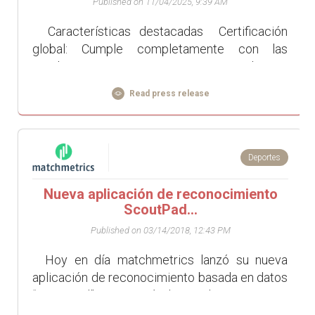
Published on 11/04/2025, 9:39 AM
Características destacadas Certificación
global: Cumple completamente con las
regulaciones EU L1e/L3e, garantizando una
entrada fluida en los mercados internaci...
Read press release
Deportes
Nueva aplicación de reconocimiento
ScoutPad...
Published on 03/14/2018, 12:43 PM
Hoy en día matchmetrics lanzó su nueva
aplicación de reconocimiento basada en datos
“ScoutPad”, que está destinada a tener un
impacto masivo en la...