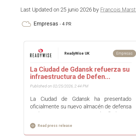
Last Updated on 25 junio 2026 by
Francois Mars
Empresas
- 4 PR
ReadyWise UK
Empresas
La Ciudad de Gdansk refuerza su
infraestructura de Defen...
Published on 02/25/2026, 2:44 PM
La Ciudad de Gdansk ha presentado
oficialmente su nuevo almacén de defensa
civil y respuesta ante crisis, diseñado para
reforzar la preparación mun...
Read press release