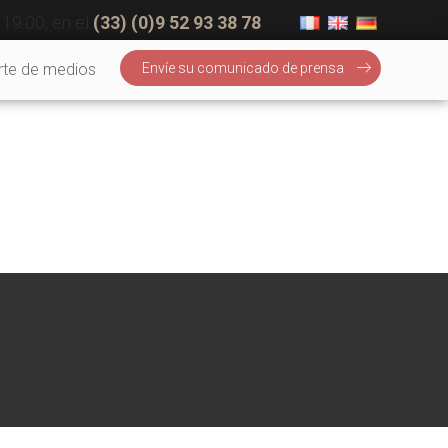
 19:00, en el
(33) (0)9 52 93 38 78
te de medios
Envíe su comunicado de prensa