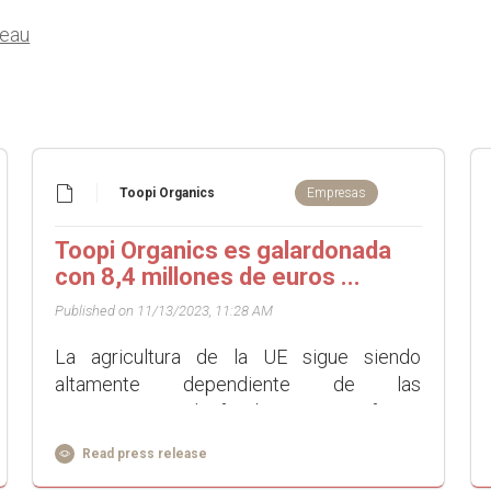
teau
Toopi Organics
Empresas
Toopi Organics es galardonada
con 8,4 millones de euros ...
Published on 11/13/2023, 11:28 AM
La agricultura de la UE sigue siendo
altamente dependiente de las
importaciones de fertilizantes y enfrenta
desafíos por sequías, especialmente en
Read press release
España. Sin embargo, anualmen...