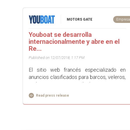
MOTORS GATE
Empres
Youboat se desarrolla
internacionalmente y abre en el
Re...
Published on 12/07/2018, 1:17 PM
El sitio web francés especializado en
anuncios clasificados para barcos, veleros,
embarcaciones semirrígidas, motores y
accesorios continúa su desarrollo
Read press release
ofreciendo desde ha...