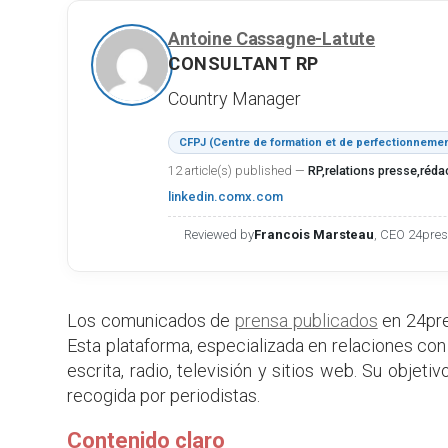
Antoine Cassagne-Latute
CONSULTANT RP
Country Manager
CFPJ (Centre de formation et de perfectionnemen
12 article(s) published
—
RP,relations presse,réda
linkedin.com
x.com
Reviewed by
Francois Marsteau
, CEO 24pre
Los comunicados de
prensa publicados
en 24pre
Esta plataforma, especializada en relaciones con 
escrita, radio, televisión y sitios web. Su objet
recogida por periodistas.
Contenido claro