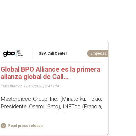
GBA Call Center
Empresas
Global BPO Alliance es la primera
alianza global de Call...
Published on 11/09/2020, 2:41 PM
Masterpiece Group Inc. (Minato-ku, Tokio;
Presidente: Osamu Sato), INETcc (Francia,
CEO: Denis Guittet), Colombia Outsourcing
Solutions SAS (Colombia, CEO: Felipe
Read press release
Samper), INGO S.p.A. (Italia, CEO...