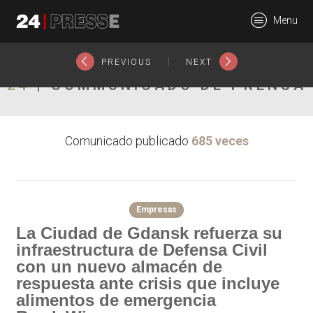
27781tt
Menu
24Presse -
|
PREVIOUS
NEXT
24
| COMMUNICADO DE PRENSA
Communiqués de
Comunicado publicado
685 veces
presse
Empresas
La Ciudad de Gdansk refuerza su
infraestructura de Defensa Civil
con un nuevo almacén de
respuesta ante crisis que incluye
alimentos de emergencia