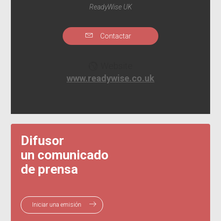
ReadyWise UK
Contactar
Website
www.readywise.co.uk
Difusor
un comunicado
de prensa
Iniciar una emisión