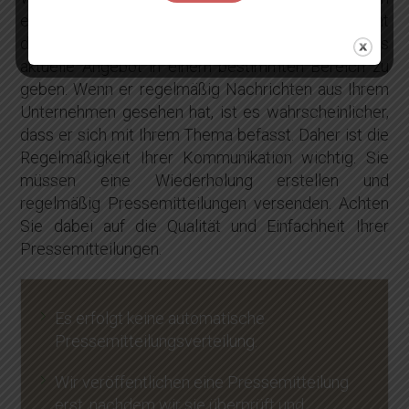
eingeräumt. Die Aufgabe des Journalisten besteht
darin, einen umfassenden Überblick über das
aktuelle Angebot in einem bestimmten Bereich zu
geben. Wenn er regelmäßig Nachrichten aus Ihrem
Unternehmen gesehen hat, ist es wahrscheinlicher,
dass er sich mit Ihrem Thema befasst. Daher ist die
Regelmäßigkeit Ihrer Kommunikation wichtig. Sie
müssen eine Wiederholung erstellen und
regelmäßig Pressemitteilungen versenden. Achten
Sie dabei auf die Qualität und Einfachheit Ihrer
Pressemitteilungen.
Es erfolgt keine automatische
Pressemitteilungsverteilung.
Wir veröffentlichen eine Pressemitteilung
erst, nachdem wir sie überprüft und