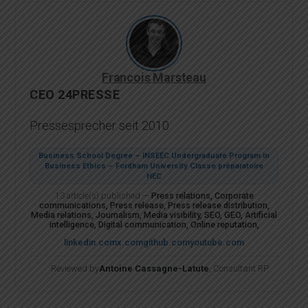
Francois Marsteau
CEO 24PRESSE
Pressesprecher seit 2010
Business School Degree – INSEEC Undergraduate Program in
Business Ethics – Fordham University Classe préparatoire
HEC
13 article(s) published
—
Press relations, Corporate
communications, Press release, Press release distribution,
Media relations, Journalism, Media visibility, SEO, GEO, Artificial
intelligence, Digital communication, Online reputation,
linkedin.com
x.com
github.com
youtube.com
Reviewed by
Antoine Cassagne-Latute
, Consultant RP