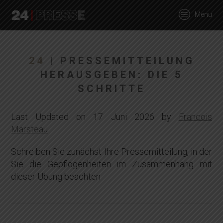
tt
Menu
24Presse -
24
| PRESSEMITTEILUNG
HERAUSGEBEN: DIE 5
SCHRITTE
Communiqués de
Last Updated on 17 Juni 2026 by
Francois
Marsteau
presse
Schreiben Sie zunächst Ihre Pressemitteilung, in der
Sie die Gepflogenheiten im Zusammenhang mit
dieser Übung beachten