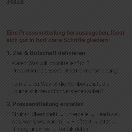
agentur
.
Eine Pressemitteilung herauszugeben, lässt
sich gut in
fünf klare Schritte
gliedern:
1. Ziel & Botschaft definieren
Klären: Was will ich mitteilen? (z. B.
Produktneuheit, Event, Unternehmensmeldung).
Formulieren: Was ist die Kernbotschaft, die
Journalist:innen sofort verstehen sollen?
2. Pressemitteilung erstellen
Struktur: Überschrift → Unterzeile → Lead (wer,
was, wann, wo, warum) → Fließtext → Zitat →
Hintergrundinfos → Kontaktdaten.