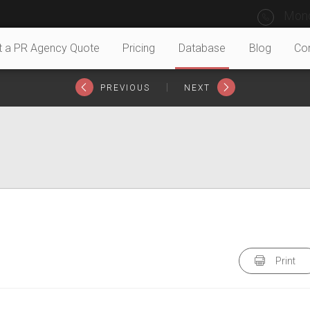
Mond
t a PR Agency Quote
Pricing
Database
Blog
Co
|
PREVIOUS
NEXT
Print