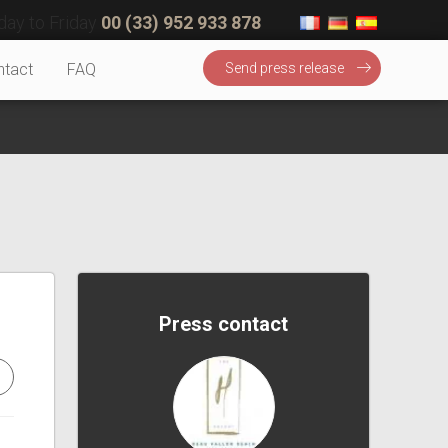
ay to Friday
00 (33) 952 933 878
ntact
FAQ
Send press release
Press contact