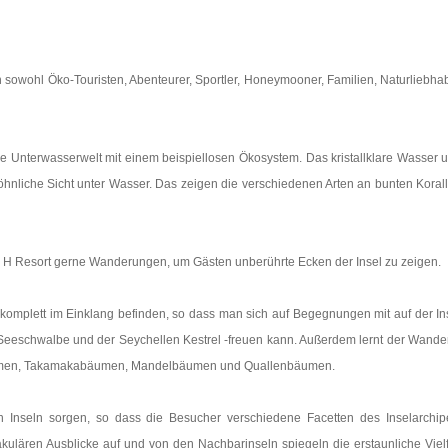
 sowohl Öko-Touristen, Abenteurer, Sportler, Honeymooner, Familien, Naturliebha
ge Unterwasserwelt mit einem beispiellosen Ökosystem. Das kristallklare Wasser 
nliche Sicht unter Wasser. Das zeigen die verschiedenen Arten an bunten Koral
he H Resort gerne Wanderungen, um Gästen unberührte Ecken der Insel zu zeigen.
omplett im Einklang befinden, so dass man sich auf Begegnungen mit auf der In
 Seeschwalbe und der Seychellen Kestrel -freuen kann. Außerdem lernt der Wande
ospalmen, Takamakabäumen, Mandelbäumen und Quallenbäumen.
Inseln sorgen, so dass die Besucher verschiedene Facetten des Inselarchip
ulären Ausblicke auf und von den Nachbarinseln spiegeln die erstaunliche Vielf