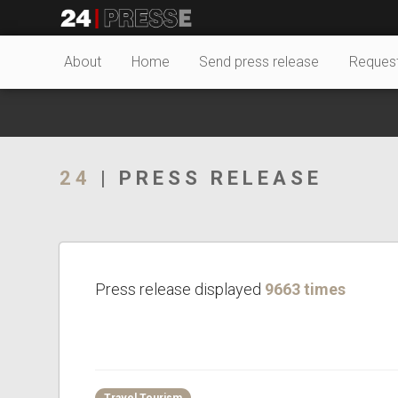
18351tt
24Presse -
About
Home
Send press release
Reques
Communiqués de
24
| PRESS RELEASE
presse
Press release displayed
9663 times