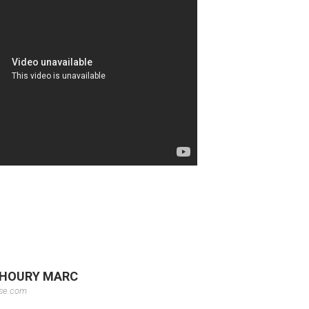
L KHOURY MARC
sse.com