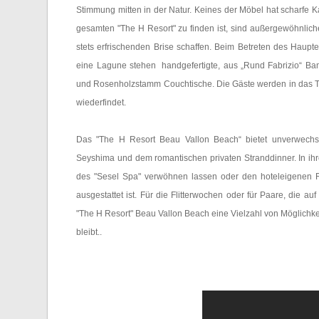
Stimmung mitten in der Natur. Keines der Möbel hat scharfe 
gesamten "The H Resort" zu finden ist, sind außergewöhnliche
stets erfrischenden Brise schaffen. Beim Betreten des Haup
eine Lagune stehen handgefertigte, aus „Rund Fabrizio“ Bam
und Rosenholzstamm Couchtische. Die Gäste werden in das 
wiederfindet.
Das "The H Resort Beau Vallon Beach“ bietet unverwechsel
Seyshima und dem romantischen privaten Stranddinner. In ih
des "Sesel Spa" verwöhnen lassen oder den hoteleigenen F
ausgestattet ist. Für die Flitterwochen oder für Paare, die a
"The H Resort" Beau Vallon Beach eine Vielzahl von Möglichkei
bleibt..