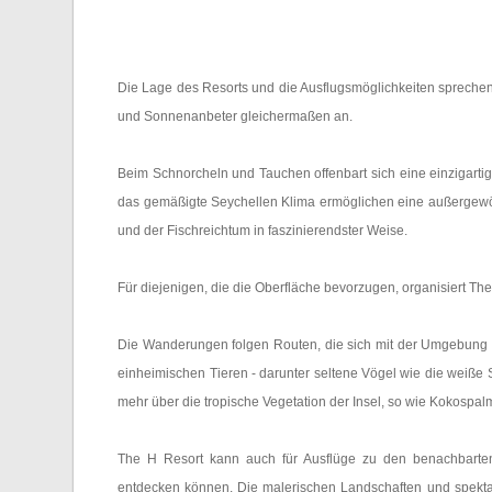
Die Lage des Resorts und die Ausflugsmöglichkeiten sprechen
und Sonnenanbeter gleichermaßen an.
Beim Schnorcheln und Tauchen offenbart sich eine einzigarti
das gemäßigte Seychellen Klima ermöglichen eine außergewöh
und der Fischreichtum in faszinierendster Weise.
Für diejenigen, die die Oberfläche bevorzugen, organisiert T
Die Wanderungen folgen Routen, die sich mit der Umgebung k
einheimischen Tieren - darunter seltene Vögel wie die weiße
mehr über die tropische Vegetation der Insel, so wie Kok
The H Resort kann auch für Ausflüge zu den benachbarten 
entdecken können. Die malerischen Landschaften und spektak