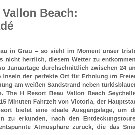
 Vallon Beach:
adé
rau in Grau – so sieht im Moment unser trist
es nicht herrlich, diesem Wetter zu entkomme
wo Januartage durchschnittlich zwischen 24 u
 Inseln der perfekte Ort für Erholung im Freie
nnung am weißen Sandstrand neben türkisblau
. The H Resort Beau Vallon Beach Seychell
 15 Minuten Fahrzeit von Victoria, der Hauptsta
sort bietet eine ideale Ausgangslage, um d
eln zu erkunden, nach den Entdeckungstour
 entspannte Atmosphäre zurück, die das Sma