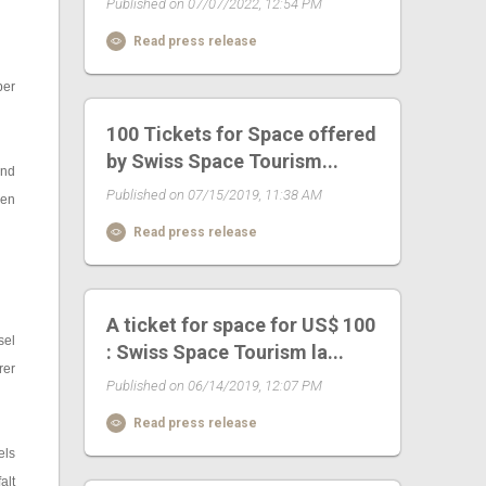
Published on 07/07/2022, 12:54 PM
Read press release
ber
100 Tickets for Space offered
by Swiss Space Tourism...
und
Published on 07/15/2019, 11:38 AM
len
Read press release
A ticket for space for US$ 100
sel
: Swiss Space Tourism la...
rer
Published on 06/14/2019, 12:07 PM
Read press release
els
alt