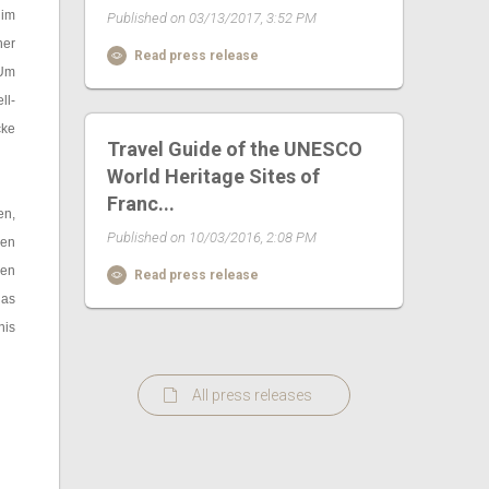
 im
Published on 03/13/2017, 3:52 PM
ner
Read press release
 Um
ll-
cke
Travel Guide of the UNESCO
World Heritage Sites of
Franc...
en,
Published on 10/03/2016, 2:08 PM
gen
nen
Read press release
das
nis
All press releases