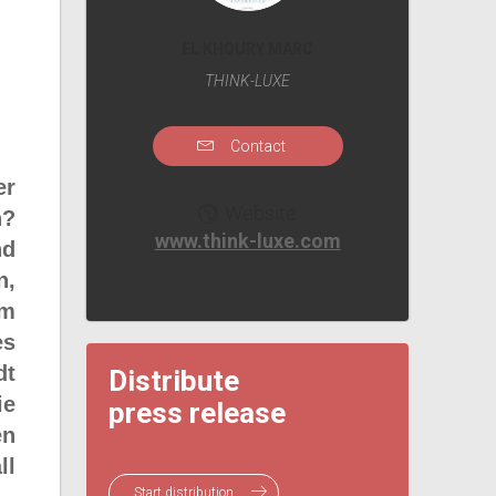
EL KHOURY MARC
THINK-LUXE
Contact
er
Website
n?
www.think-luxe.com
nd
n,
em
es
dt
Distribute
ie
press release
en
ll
Start distribution