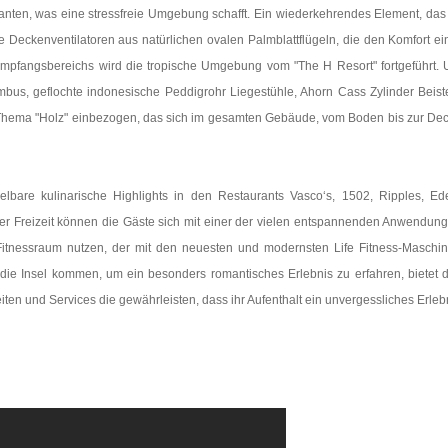
Kanten, was eine stressfreie Umgebung schafft. Ein wiederkehrendes Element, das
 Deckenventilatoren aus natürlichen ovalen Palmblattflügeln, die den Komfort ei
tempfangsbereichs wird die tropische Umgebung vom "The H Resort" fortgeführt.
bus, geflochte indonesische Peddigrohr Liegestühle, Ahorn Cass Zylinder Beiste
Thema "Holz" einbezogen, das sich im gesamten Gebäude, vom Boden bis zur De
bare kulinarische Highlights in den Restaurants Vasco‘s, 1502, Ripples, Ed
rer Freizeit können die Gäste sich mit einer der vielen entspannenden Anwendun
itnessraum nutzen, der mit den neuesten und modernsten Life Fitness-Maschi
uf die Insel kommen, um ein besonders romantisches Erlebnis zu erfahren, bietet 
ten und Services die gewährleisten, dass ihr Aufenthalt ein unvergessliches Erleb