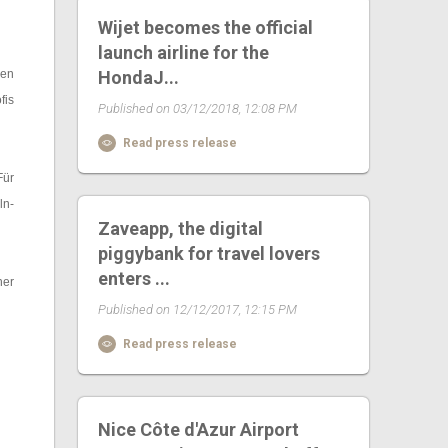
Wijet becomes the official
launch airline for the
gen
HondaJ...
fis
Published on 03/12/2018, 12:08 PM
Read press release
Für
ln-
Zaveapp, the digital
piggybank for travel lovers
enters ...
ner
Published on 12/12/2017, 12:15 PM
Read press release
Nice Côte d'Azur Airport