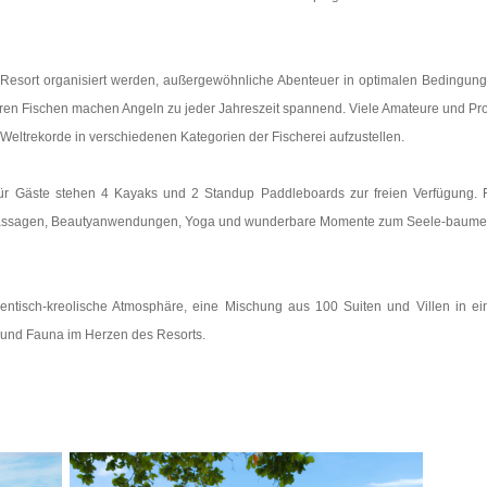
H Resort organisiert werden, außergewöhnliche Abenteuer in optimalen Bedingun
eren Fischen machen Angeln zu jeder Jahreszeit spannend. Viele Amateure und Pro
Weltrekorde in verschiedenen Kategorien der Fischerei aufzustellen.
für Gäste stehen 4 Kayaks und 2 Standup Paddleboards zur freien Verfügung. 
he Massagen, Beautyanwendungen, Yoga und wunderbare Momente zum Seele-baume
ntisch-kreolische Atmosphäre, eine Mischung aus 100 Suiten und Villen in ei
 und Fauna im Herzen des Resorts.