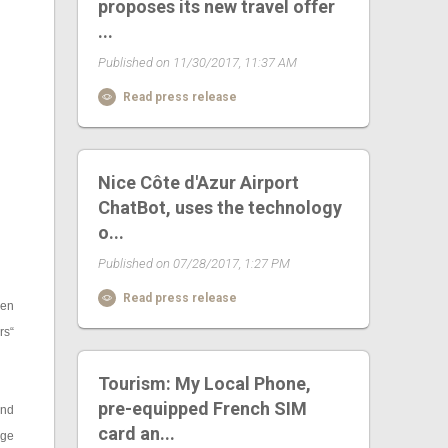
proposes its new travel offer
...
Published on 11/30/2017, 11:37 AM
Read press release
Nice Côte d'Azur Airport
ChatBot, uses the technology
o...
Published on 07/28/2017, 1:27 PM
Read press release
hen
rs“
Tourism: My Local Phone,
pre-equipped French SIM
und
card an...
ige