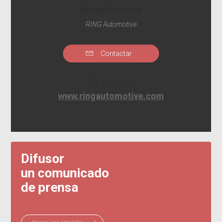
Masseillou Audrey
RING Automotive
Contactar
Website
www.ringautomotive.com
Difusor
un comunicado
de prensa