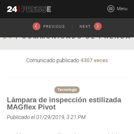
20861tt
Menu
24Presse -
|
PREVIOUS
NEXT
24
| COMMUNICADO DE PRENSA
Communiqués de
Comunicado publicado
4307 veces
presse
Tecnología
Lámpara de inspección estilizada
MAGflex Pivot
Publicado el 01/29/2019, 3:21 PM