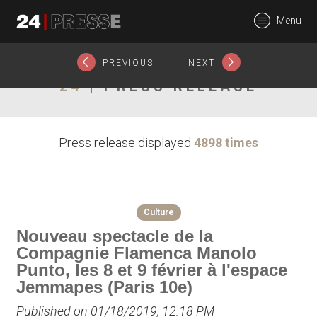
20846tt
Menu
24Presse -
|
PREVIOUS
NEXT
24
| PRESS RELEASE
Communiqués de
Press release displayed
4898 times
presse
Culture
Nouveau spectacle de la
Compagnie Flamenca Manolo
Punto, les 8 et 9 février à l'espace
Jemmapes (Paris 10e)
Published on 01/18/2019, 12:18 PM