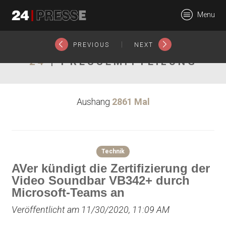
23038tt
Menu
24Presse -
|
PREVIOUS
NEXT
24
| PRESSEMITTEILUNG
Communiqués de
Aushang
2861 Mal
presse
Technik
AVer kündigt die Zertifizierung der
Video Soundbar VB342+ durch
Microsoft-Teams an
Veröffentlicht am 11/30/2020, 11:09 AM