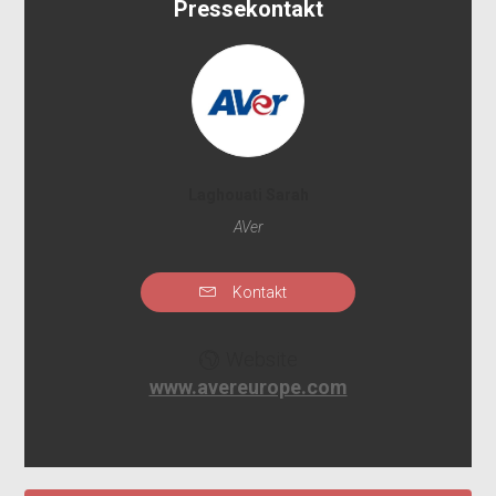
Pressekontakt
Laghouati Sarah
AVer
Kontakt
Website
www.avereurope.com