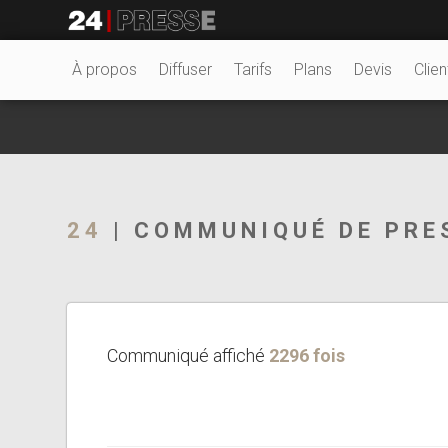
25498tt
24Presse -
À propos
Diffuser
Tarifs
Plans
Devis
Clien
Communiqués de
24
| COMMUNIQUÉ DE PRE
presse
Communiqué affiché
2296 fois