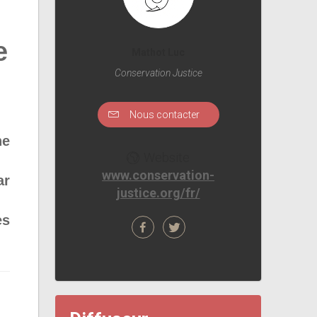
e
Mathot Luc
Conservation Justice
Nous contacter
ne
Website
www.conservation-
ar
justice.org/fr/
es