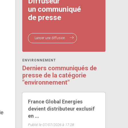
Diffuseur
un communiqué
de presse
Lancer une diffusion
ENVIRONNEMENT
Derniers communiqués de
presse de la catégorie
"environnement"
France Global Energies
devient distributeur exclusif
le
en ...
Publié le 07/07/2026 à 17:28