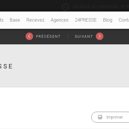
Du lundi au vendredi, de 8
ts
Base
Recevez
Agences
24PRESSE
Blog
Cont
|
PRÉCÉDENT
SUIVANT
SSE
Imprimer