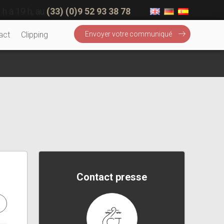
 h à 19 h, au
(33) (0)9 52 93 38 78
act
Clipping
Envoyer votre communiqué
Contact presse