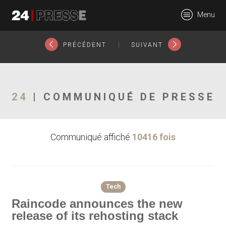
15550tt
Menu
24Presse -
|
PRÉCÉDENT
SUIVANT
Communiqués de
24
| COMMUNIQUÉ DE PRESSE
Communiqué affiché
10416 fois
presse
Tech
Raincode announces the new
release of its rehosting stack