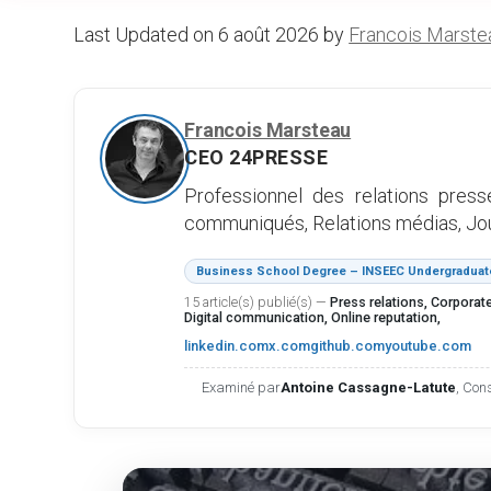
Last Updated on 6 août 2026 by
Francois Marste
Francois Marsteau
CEO 24PRESSE
Professionnel des relations pres
communiqués, Relations médias, Journa
Business School Degree – INSEEC Undergraduate 
15 article(s) publié(s)
—
Press relations, Corporate
Digital communication, Online reputation,
linkedin.com
x.com
github.com
youtube.com
Examiné par
Antoine Cassagne-Latute
, Con