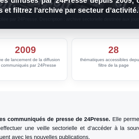
s diffusés par 24Presse depuis 2009, c
t filtrez l’archive par secteur d’activité.
e par 24Presse. Description : archive sectorielle destinée aux jour
2009
28
e de lancement de la diffusion
thématiques accessibles depui
 communiqués par 24Presse
filtre de la page
e des communiqués de presse de 24Presse.
Elle perme
d’effectuer une veille sectorielle et d’accéder à la sou
luent avec les nouvelles publications.