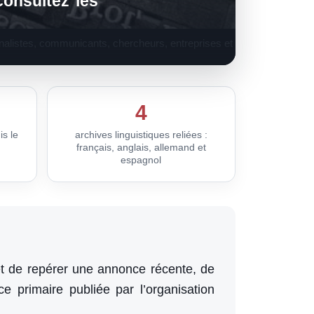
onsultez les
nalistes, communicants, chercheurs, entreprises et
4
s le
archives linguistiques reliées :
français, anglais, allemand et
espagnol
t de repérer une annonce récente, de
rce primaire publiée par l’organisation