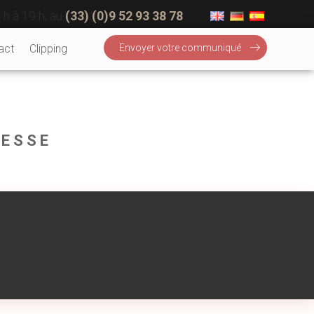
 h à 19 h, au
(33) (0)9 52 93 38 78
act
Clipping
Envoyer votre communiqué
RESSE