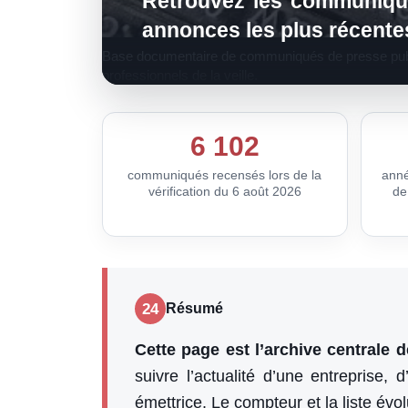
Retrouvez les communiqué
annonces les plus récentes e
Base documentaire de communiqués de presse publié
professionnels de la veille.
6 102
communiqués recensés lors de la
anné
vérification du 6 août 2026
de
24
Résumé
Cette page est l’archive central
suivre l’actualité d’une entreprise, 
émettrice. Le compteur et la liste évo