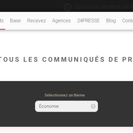
Du lundi au vendredi, de 8
ts
Base
Recevez
Agences
24PRESSE
Blog
Cont
 TOUS LES COMMUNIQUÉS DE P
Sélectionnez un thème
Économie