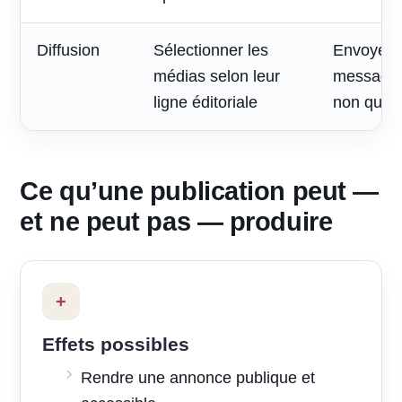
Diffusion
Sélectionner les
Envoyer 
médias selon leur
message à
ligne éditoriale
non quali
Ce qu’une publication peut —
et ne peut pas — produire
+
Effets possibles
Rendre une annonce publique et