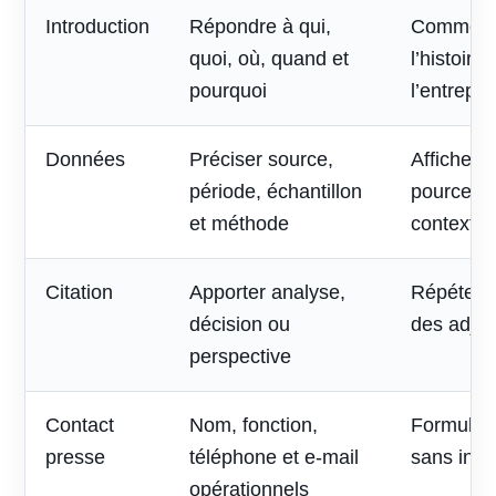
Introduction
Répondre à qui,
Commenc
quoi, où, quand et
l’histoire
pourquoi
l’entrepri
Données
Préciser source,
Afficher 
période, échantillon
pourcent
et méthode
contexte
Citation
Apporter analyse,
Répéter l
décision ou
des adjec
perspective
Contact
Nom, fonction,
Formulai
presse
téléphone et e-mail
sans inte
opérationnels