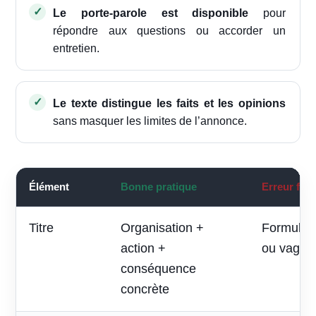
Le porte-parole est disponible
pour
répondre aux questions ou accorder un
entretien.
Le texte distingue les faits et les opinions
sans masquer les limites de l’annonce.
Élément
Bonne pratique
Erreur fré
Titre
Organisation +
Formule p
action +
ou vague
conséquence
concrète