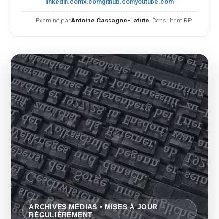
linkedin.com
x.com
github.com
youtube.com
Examiné par
Antoine Cassagne-Latute
, Consultant RP
ARCHIVES MÉDIAS • MISES À JOUR
RÉGULIÈREMENT