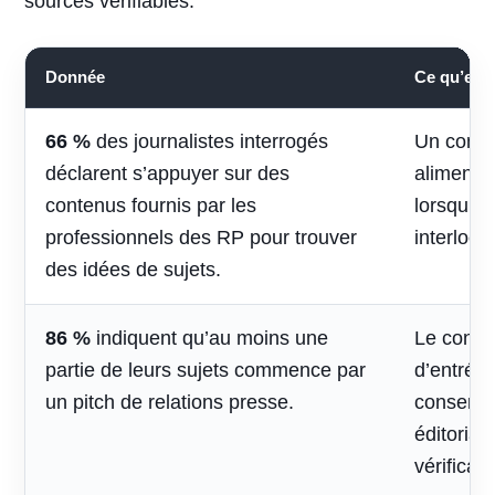
sources vérifiables.
Donnée
Ce qu’elle 
66 %
des journalistes interrogés
Un conte
déclarent s’appuyer sur des
alimenter 
contenus fournis par les
lorsqu’il
professionnels des RP pour trouver
interlocu
des idées de sujets.
86 %
indiquent qu’au moins une
Le contac
partie de leurs sujets commence par
d’entrée,
un pitch de relations presse.
conserve
éditorial
vérificati