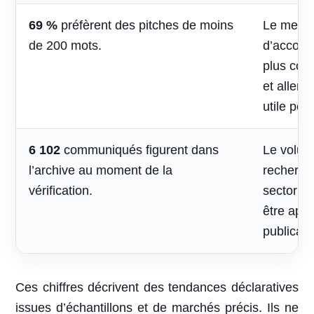
69 %
préfèrent des pitches de moins
Le mess
de 200 mots.
d’accomp
plus cou
et aller 
utile pou
6 102
communiqués figurent dans
Le volum
l’archive au moment de la
recherche
vérification.
sectoriel
être appr
publicati
Ces chiffres décrivent des tendances déclaratives
issues d’échantillons et de marchés précis. Ils ne