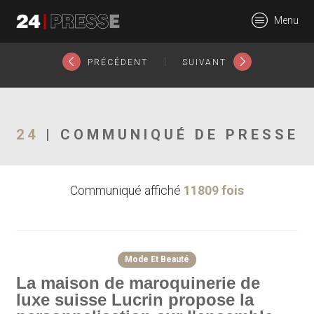
15419tt
Menu
24Presse -
|
PRÉCÉDENT
SUIVANT
Communiqués de
24
| COMMUNIQUÉ DE PRESSE
Communiqué affiché
11809 fois
presse
Mode Et Beauté
La maison de maroquinerie de
luxe suisse Lucrin propose la