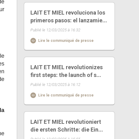
de
ur
LAIT ET MIEL revoluciona los
primeros pasos: el lanzamie...
Publié le 12/03/2025 à 16:32
Lire le communiqué de presse
le
es
LAIT ET MIEL revolutionizes
en
first steps: the launch of s...
de
Publié le 12/03/2025 à 16:12
Lire le communiqué de presse
la
LAIT ET MIEL revolutioniert
die ersten Schritte: die Ein...
ne