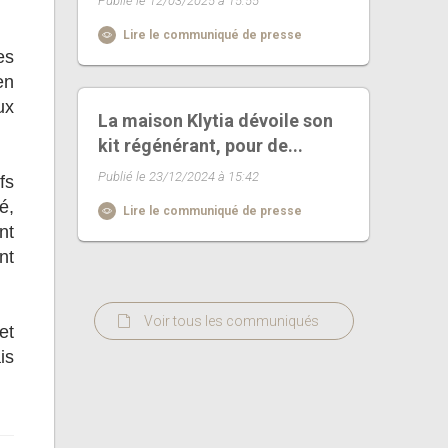
Publié le 12/03/2025 à 15:55
Lire le communiqué de presse
es
en
ux
La maison Klytia dévoile son
kit régénérant, pour de...
Publié le 23/12/2024 à 15:42
fs
é,
Lire le communiqué de presse
nt
nt
Voir tous les communiqués
et
is