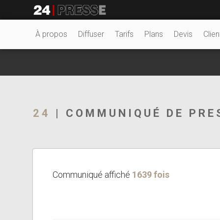
26478tt
24Presse -
À propos
Diffuser
Tarifs
Plans
Devis
Clien
Communiqués de
24
| COMMUNIQUÉ DE PRE
presse
Communiqué affiché
1639 fois