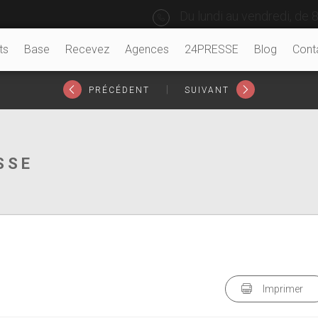
Du lundi au vendredi, de 8
ts
Base
Recevez
Agences
24PRESSE
Blog
Cont
|
PRÉCÉDENT
SUIVANT
SSE
Imprimer