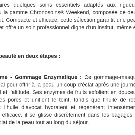
aires quelques soins essentiels adaptés aux rigueu
conçu la gamme Chronosoins® Weekend, composée de de
t. Compacte et efficace, cette sélection garantit une pe
et offre un soin professionnel digne d’un institut, même 
 beauté en deux étapes :
lime - Gommage Enzymatique :
Ce gommage-masq
al pour offrir à la peau un coup d’éclat après une journ
d et l’altitude. Ses enzymes de fruits exfolient en douceu
les pores et unifient le teint, tandis que l’huile de ro
l’huile d’avocat hydratent et régénèrent intensémen
efficace, il se glisse discrètement dans les bagages 
clat de la peau tout au long du séjour.