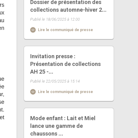
Dossier de présentation des
rs
collections automne-hiver 2...
ux
Publié le 18/06/2025 à 12:00
au
en
Lire le communiqué de presse
Invitation presse :
Présentation de collections
AH 25 -...
ue
Publié le 22/05/2025 à 15:14
ée
Lire le communiqué de presse
r,
se
t.
et
Mode enfant : Lait et Miel
lance une gamme de
chaussons ...