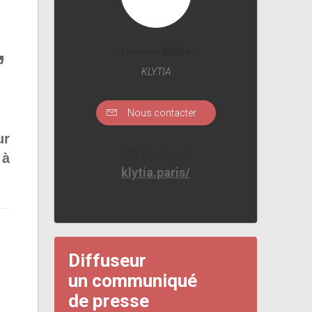
,
Lanouar Molka
KLYTIA
Nous contacter
ur
Website
 à
klytia.paris/
Diffuseur
un communiqué
de presse