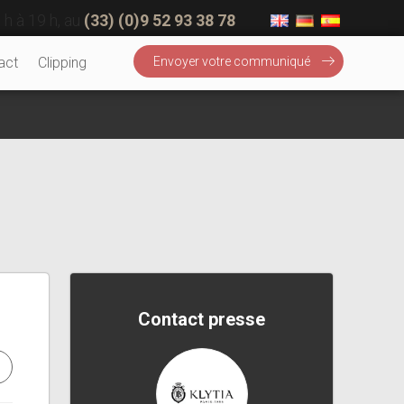
 h à 19 h, au
(33) (0)9 52 93 38 78
act
Clipping
Envoyer votre communiqué
Contact presse