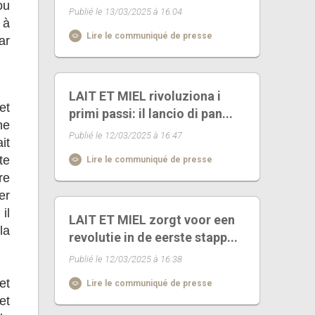
ou
Publié le 13/03/2025 à 16:04
 à
Lire le communiqué de presse
ar
LAIT ET MIEL rivoluziona i
et
primi passi: il lancio di pan...
ne
Publié le 12/03/2025 à 16:47
it
te
Lire le communiqué de presse
re
er
il
LAIT ET MIEL zorgt voor een
la
revolutie in de eerste stapp...
Publié le 12/03/2025 à 16:38
et
Lire le communiqué de presse
et