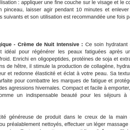
ilisation : appliquer une fine couche sur le visage et le c
un pinceau, laisser agir pendant 10 minutes et enlever
ins suivants et son utilisation est recommandée une fois p
ique - Crème de Nuit Intensive :
Ce soin hydratant 
st idéal pour régénérer les peaux fatiguées après u
roid. Enrichi en oligopeptides, protéines de soja et extra
s de hêtre, il stimule la production de collagène, hydra
ur et redonne élasticité et éclat à votre peau. Sa textu
arfaite pour combattre les marques de fatigue et protég
des agressions hivernales. Compact et facile à emporter, 
omme un indispensable beauté pour les séjours à 
antité généreuse de produit dans le creux de la main 
e cou préalablement nettoyés, effectuer un léger massage 