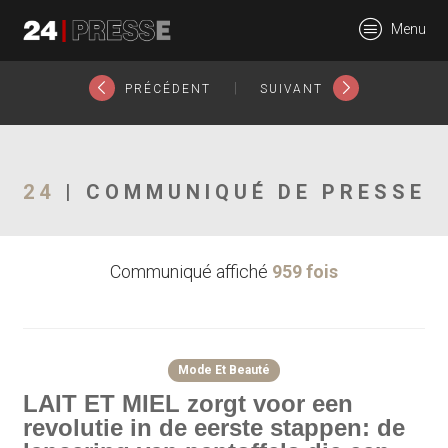
26779tt
Menu
24Presse -
|
PRÉCÉDENT
SUIVANT
Communiqués de
24
| COMMUNIQUÉ DE PRESSE
Communiqué affiché
959 fois
presse
Mode Et Beauté
LAIT ET MIEL zorgt voor een
revolutie in de eerste stappen: de