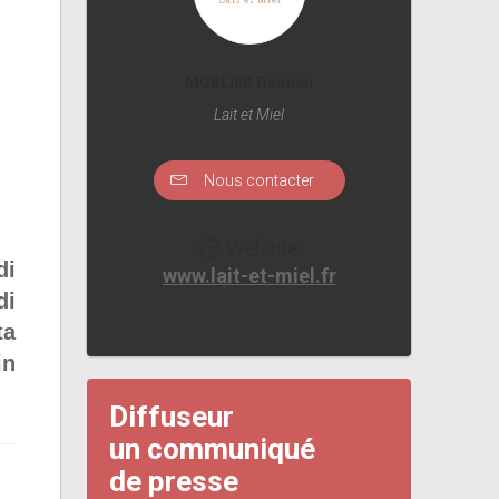
MORLIER Damien
Lait et Miel
Nous contacter
Website
di
www.lait-et-miel.fr
di
ta
in
Diffuseur
un communiqué
de presse