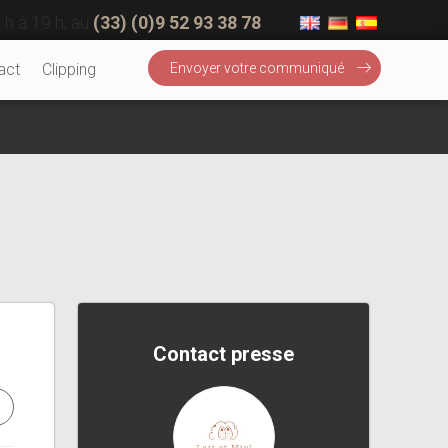
 h à 19 h, au
(33) (0)9 52 93 38 78
act
Clipping
Envoyer votre communiqué
Contact presse