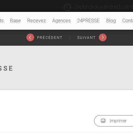
Du lundi au vendredi, de 8
ts
Base
Recevez
Agences
24PRESSE
Blog
Cont
|
PRÉCÉDENT
SUIVANT
SSE
Imprimer