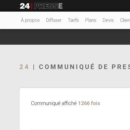
26780tt
24Presse -
À propos
Diffuser
Tarifs
Plans
Devis
Clien
Communiqués de
24
| COMMUNIQUÉ DE PRE
presse
Communiqué affiché
1266 fois