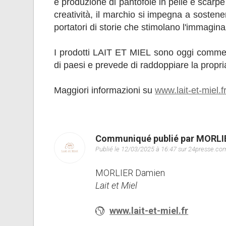
e produzione di pantofole in pelle e scarpe
creatività, il marchio si impegna a sostene
portatori di storie che stimolano l'immagin
I prodotti LAIT ET MIEL sono oggi commercia
di paesi e prevede di raddoppiare la propria
Maggiori informazioni su
www.lait-et-miel.f
Communiqué publié par MORLI
Publié le 12/03/2025 à 16:47 sur 24presse.co
MORLIER Damien
Lait et Miel
www.lait-et-miel.fr