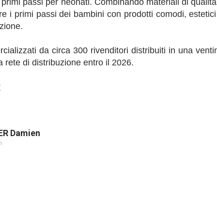
 primi passi per neonati. Combinando materiali di qualità
re i primi passi dei bambini con prodotti comodi, estetici
azione.
lizzati da circa 300 rivenditori distribuiti in una venti
 rete di distribuzione entro il 2026.
r
ER Damien
m