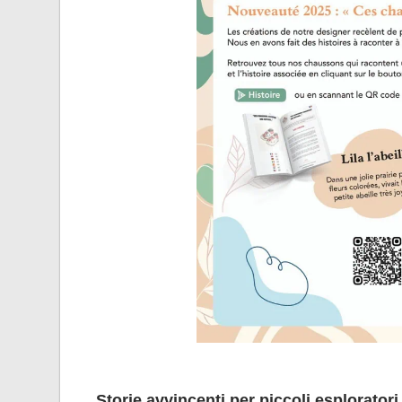
Storie avvincenti per piccoli esplorator