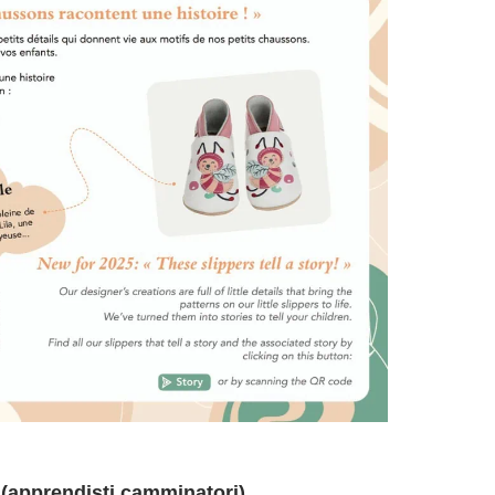
i (apprendisti camminatori)