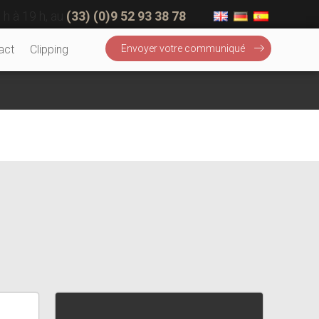
 h à 19 h, au
(33) (0)9 52 93 38 78
act
Clipping
Envoyer votre communiqué