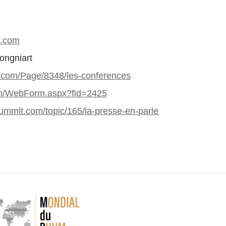
t.com
rongniart
.com/Page/8348/les-conferences
m/WebForm.aspx?fid=2425
ummit.com/topic/165/la-presse-en-parle