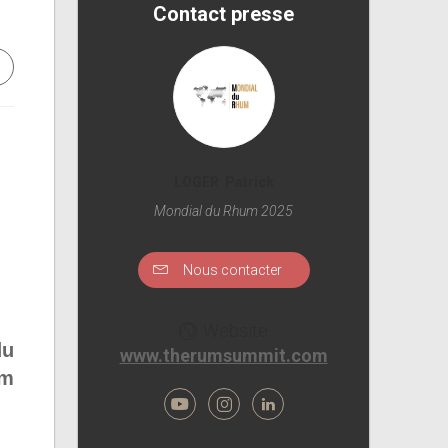
Contact presse
e
LOGER Patrick
Mondial du Rhum 2025
Nous contacter
Website
du
www.therumsummit.com
um