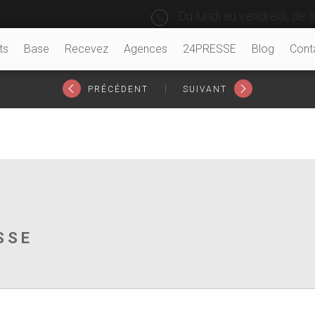
Du lundi au vendredi, de 8
ts
Base
Recevez
Agences
24PRESSE
Blog
Cont
|
PRÉCÉDENT
SUIVANT
SSE