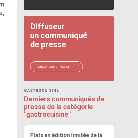
um
e,
Diffuseur
un communiqué
de presse
Lancer une diffusion
GASTROCUISINE
Derniers communiqués de
presse de la catégorie
"gastrocuisine"
Plats en édition limitée de la