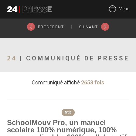
24598tt
Menu
24Presse -
|
PRÉCÉDENT
SUIVANT
Communiqués de
24
| COMMUNIQUÉ DE PRESSE
Communiqué affiché
2653 fois
presse
Ntic
SchoolMouv Pro, un manuel
scolaire 100% numérique, 100%