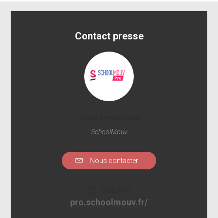
Contact presse
Galou Emmanuelle
SchoolMouv
Nous contacter
Website
pro.schoolmouv.fr/