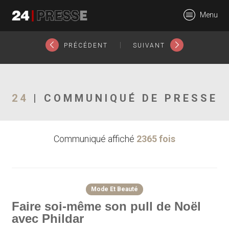
24603tt
Menu
24Presse -
|
PRÉCÉDENT
SUIVANT
Communiqués de
24
| COMMUNIQUÉ DE PRESSE
Communiqué affiché
2365 fois
presse
Mode Et Beauté
Faire soi-même son pull de Noël
avec Phildar