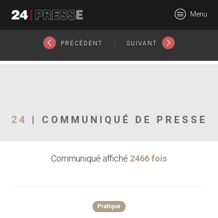
Pour les aspirants Influenceurs, Community Managers et tous
Menu
ceux qui veulent avoir un métier 100% en ligne sur le web. ">
25574tt
24Presse -
|
PRÉCÉDENT
SUIVANT
Communiqués de
24
| COMMUNIQUÉ DE PRESSE
presse
Communiqué affiché
2466 fois
Pratique