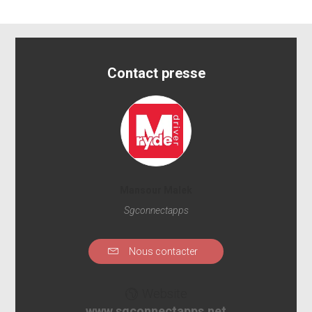
Contact presse
Mansour Malek
Sgconnectapps
Nous contacter
Website
www.sgconnectapps.net