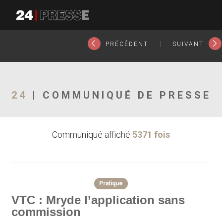
26080tt
24Presse -
|
PRÉCÉDENT
SUIVANT
Communiqués de
24
| COMMUNIQUÉ DE PRESSE
Communiqué affiché
5371 fois
presse
Pratique
VTC : Mryde l’application sans
commission