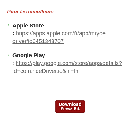
Pour les chauffeurs
Apple Store
:
https://apps.apple.com/fr/app/mryde-
driver/id6451343707
Google Play
:
https://play.google.com/store/apps/details?
id=com.rideDriver.io&hl=ln