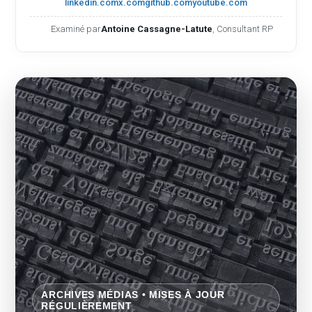
linkedin.com
x.com
github.com
youtube.com
Examiné par
Antoine Cassagne-Latute
, Consultant RP
ARCHIVES MÉDIAS • MISES À JOUR
RÉGULIÈREMENT