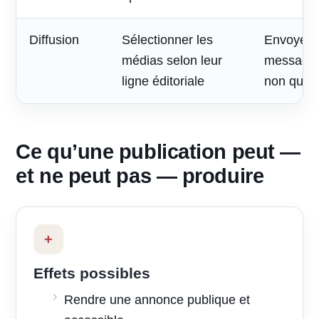
Diffusion
Sélectionner les
Envoyer 
médias selon leur
message à
ligne éditoriale
non quali
Ce qu’une publication peut —
et ne peut pas — produire
+
Effets possibles
Rendre une annonce publique et