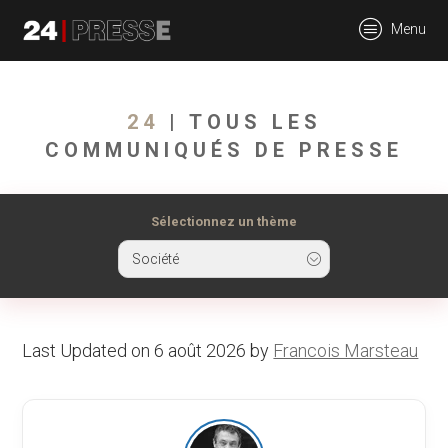
tt
Menu
24Presse -
24
| TOUS LES
COMMUNIQUÉS DE PRESSE
Communiqués de
Sélectionnez un thème
Société
presse
Last Updated on 6 août 2026 by
Francois Marsteau