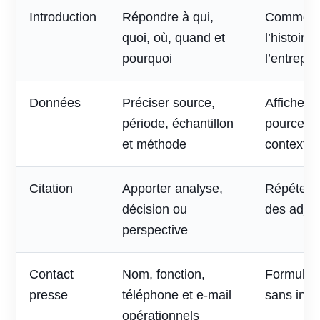
Introduction
Répondre à qui,
Commenc
quoi, où, quand et
l’histoire
pourquoi
l’entrepri
Données
Préciser source,
Afficher 
période, échantillon
pourcent
et méthode
contexte
Citation
Apporter analyse,
Répéter l
décision ou
des adjec
perspective
Contact
Nom, fonction,
Formulai
presse
téléphone et e-mail
sans inte
opérationnels