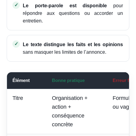
Le porte-parole est disponible
pour
répondre aux questions ou accorder un
entretien.
Le texte distingue les faits et les opinions
sans masquer les limites de l’annonce.
Élément
Bonne pratique
Erreur fré
Titre
Organisation +
Formule p
action +
ou vague
conséquence
concrète