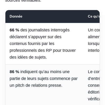
sources vérifiables.
Donnée
Ce qu’elle 
66 %
des journalistes interrogés
Un conte
déclarent s’appuyer sur des
alimenter 
contenus fournis par les
lorsqu’il
professionnels des RP pour trouver
interlocu
des idées de sujets.
86 %
indiquent qu’au moins une
Le contac
partie de leurs sujets commence par
d’entrée,
un pitch de relations presse.
conserve
éditorial
vérificati