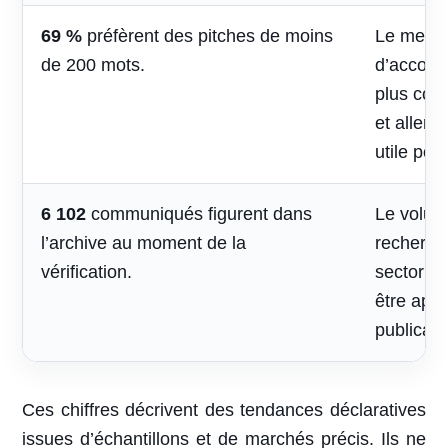
69 %
préfèrent des pitches de moins
Le mess
de 200 mots.
d’accomp
plus cou
et aller 
utile pou
6 102
communiqués figurent dans
Le volum
l’archive au moment de la
recherche
vérification.
sectoriel
être appr
publicati
Ces chiffres décrivent des tendances déclaratives
issues d’échantillons et de marchés précis. Ils ne