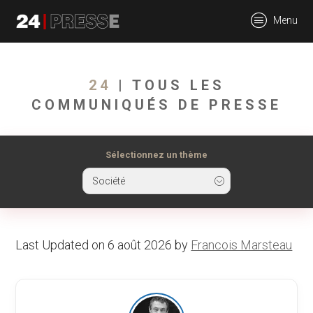
tt
Menu
24Presse -
24
| TOUS LES
COMMUNIQUÉS DE PRESSE
Communiqués de
Sélectionnez un thème
Société
presse
Last Updated on 6 août 2026 by
Francois Marsteau