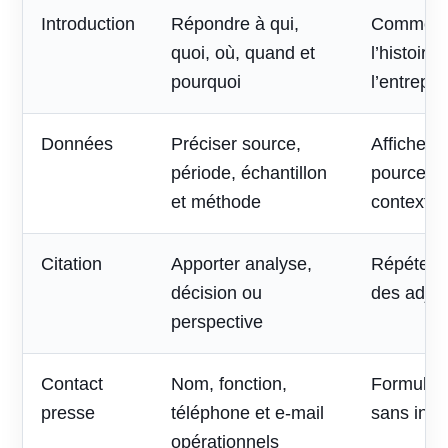
Introduction
Répondre à qui,
Commenc
quoi, où, quand et
l’histoire
pourquoi
l’entrepri
Données
Préciser source,
Afficher 
période, échantillon
pourcent
et méthode
contexte
Citation
Apporter analyse,
Répéter l
décision ou
des adjec
perspective
Contact
Nom, fonction,
Formulai
presse
téléphone et e-mail
sans inte
opérationnels