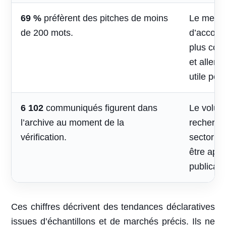
69 %
préfèrent des pitches de moins
Le mess
de 200 mots.
d’accomp
plus cou
et aller 
utile pou
6 102
communiqués figurent dans
Le volum
l’archive au moment de la
recherche
vérification.
sectoriel
être appr
publicati
Ces chiffres décrivent des tendances déclaratives
issues d’échantillons et de marchés précis. Ils ne