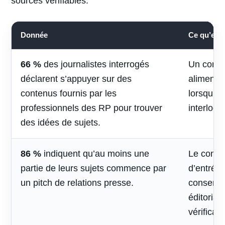
sources vérifiables.
Donnée
Ce qu’elle 
66 %
des journalistes interrogés
Un conte
déclarent s’appuyer sur des
alimenter 
contenus fournis par les
lorsqu’il
professionnels des RP pour trouver
interlocu
des idées de sujets.
86 %
indiquent qu’au moins une
Le contac
partie de leurs sujets commence par
d’entrée,
un pitch de relations presse.
conserve
éditorial
vérificati