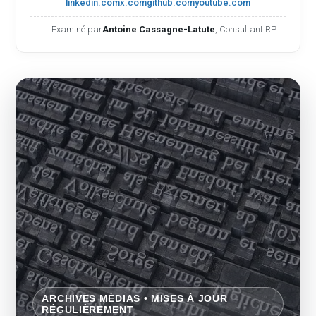
linkedin.com
x.com
github.com
youtube.com
Examiné par
Antoine Cassagne-Latute
, Consultant RP
ARCHIVES MÉDIAS • MISES À JOUR
RÉGULIÈREMENT