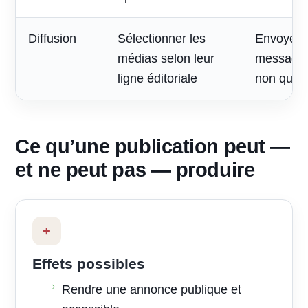
Diffusion
Sélectionner les
Envoyer 
médias selon leur
message à
ligne éditoriale
non quali
Ce qu’une publication peut —
et ne peut pas — produire
+
Effets possibles
Rendre une annonce publique et