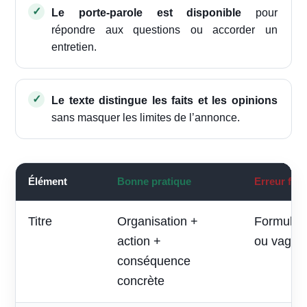
Le porte-parole est disponible
pour
répondre aux questions ou accorder un
entretien.
Le texte distingue les faits et les opinions
sans masquer les limites de l’annonce.
Élément
Bonne pratique
Erreur fré
Titre
Organisation +
Formule p
action +
ou vague
conséquence
concrète