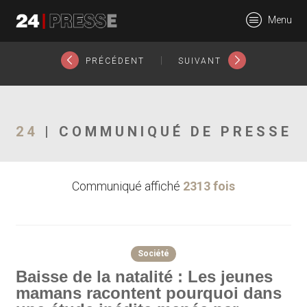
25885tt
Menu
24Presse -
|
PRÉCÉDENT
SUIVANT
Communiqués de
24
| COMMUNIQUÉ DE PRESSE
Communiqué affiché
2313 fois
presse
Société
Baisse de la natalité : Les jeunes
mamans racontent pourquoi dans