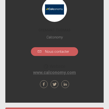
GYEMANT THOMAS
Calconomy
Nous contacter
Website
www.calconomy.com