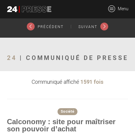
25688tt
Menu
24Presse -
|
PRÉCÉDENT
SUIVANT
Communiqués de
24
| COMMUNIQUÉ DE PRESSE
Communiqué affiché
1591 fois
presse
Société
Calconomy : site pour maîtriser
son pouvoir d’achat