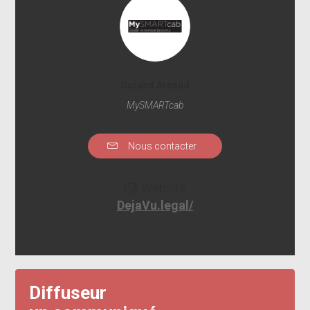
Durand Arnaud
MySMARTcab
Nous contacter
Website
DejaVu.legal/
Diffuseur