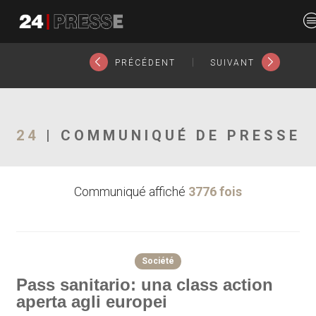
23382tt
24Presse -
|
PRÉCÉDENT
SUIVANT
Communiqués de
24
| COMMUNIQUÉ DE PRESSE
Communiqué affiché
3776 fois
presse
Société
Pass sanitario: una class action
aperta agli europei