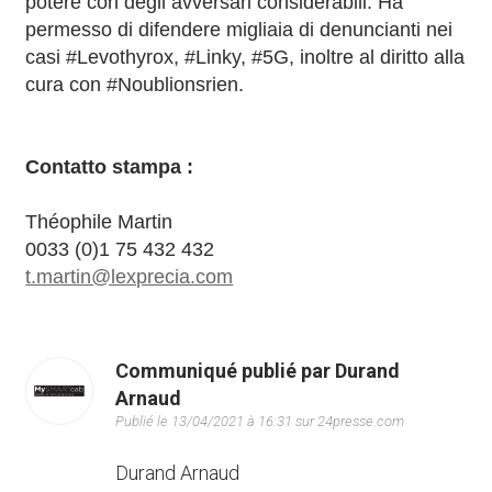
potere con degli avversari considerabili. Ha
permesso di difendere migliaia di denuncianti nei
casi #Levothyrox, #Linky, #5G, inoltre al diritto alla
cura con #Noublionsrien.
Contatto stampa :
Théophile Martin
0033 (0)1 75 432 432
t.martin@lexprecia.com
Communiqué publié par Durand
Arnaud
Publié le 13/04/2021 à 16:31 sur 24presse.com
Durand Arnaud