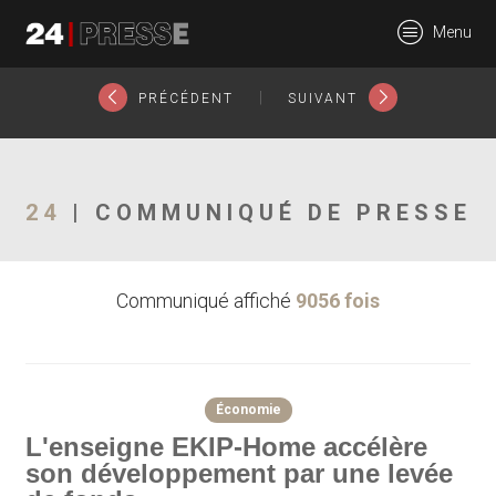
3724tt
Menu
24Presse -
|
PRÉCÉDENT
SUIVANT
Communiqués de
24
| COMMUNIQUÉ DE PRESSE
Communiqué affiché
9056 fois
presse
Économie
L'enseigne EKIP-Home accélère
son développement par une levée