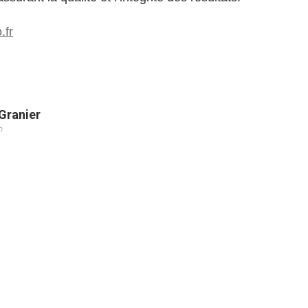
.fr
Granier
m