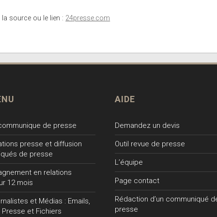
 la source ou le lien :
24presse.com
ENU
AIDE
 communique de presse
Demandez un devis
lations presse et diffusion
Outil revue de presse
qués de presse
L’équipe
gnement en relations
Page contact
ur 12 mois
Rédaction d’un communiqué d
nalistes et Médias : Emails,
presse
 Presse et Fichiers