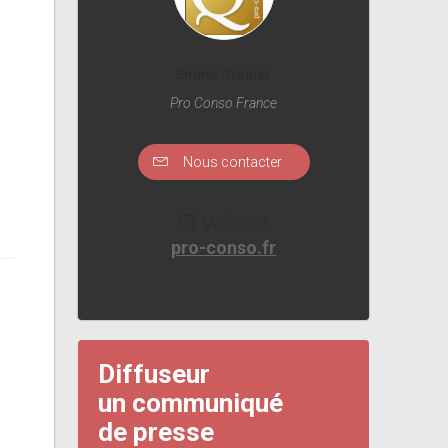
Emma Granier
Pro Conso France
Nous contacter
Website
pro-conso.fr
Diffuseur
un communiqué
de presse