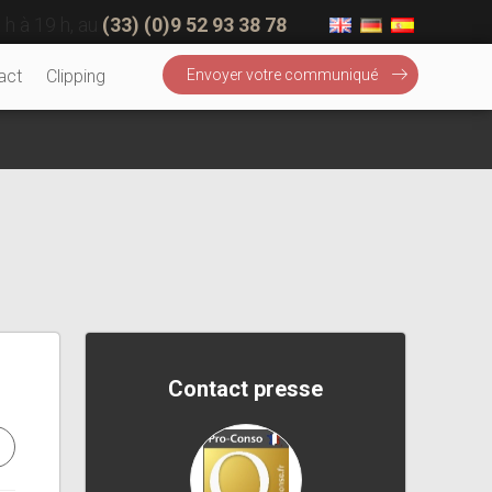
 h à 19 h, au
(33) (0)9 52 93 38 78
act
Clipping
Envoyer votre communiqué
Contact presse