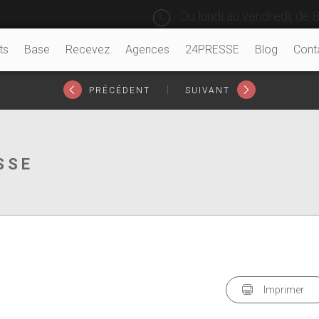
Du lundi au vendredi, de 8
ts
Base
Recevez
Agences
24PRESSE
Blog
Cont
|
PRÉCÉDENT
SUIVANT
SSE
Imprimer