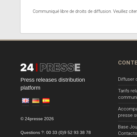
Communiqué libre de droits de diffusion. Veuillez citer
CONT
Diffuser
Press releases distribution
platform
Tarifs re
communi
Accompa
presse s
© 24presse 2026
Base Jour
Questions ?: 00 33 (0)9 52 93 38 78
Contacts