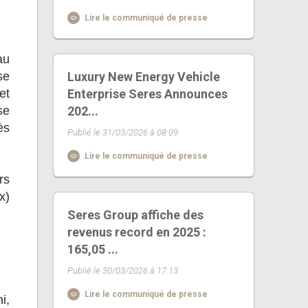
Lire le communiqué de presse
au
se
Luxury New Energy Vehicle
et
Enterprise Seres Announces
se
202...
ès
Publié le 31/03/2026 à 08:09
Lire le communiqué de presse
rs
x)
Seres Group affiche des
revenus record en 2025 :
165,05 ...
Publié le 30/03/2026 à 17:13
Lire le communiqué de presse
i,