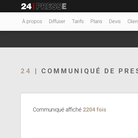
24527tt
24Presse -
À propos
Diffuser
Tarifs
Plans
Devis
Clien
Communiqués de
24
| COMMUNIQUÉ DE PRE
presse
Communiqué affiché
2204 fois