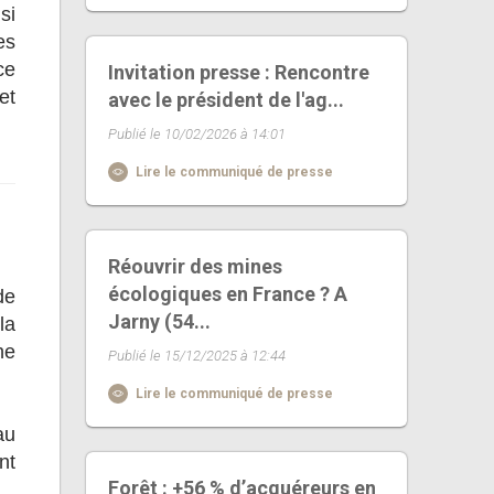
si
es
ce
Invitation presse : Rencontre
et
avec le président de l'ag...
Publié le 10/02/2026 à 14:01
Lire le communiqué de presse
Réouvrir des mines
écologiques en France ? A
de
Jarny (54...
la
he
Publié le 15/12/2025 à 12:44
Lire le communiqué de presse
au
nt
Forêt : +56 % d’acquéreurs en