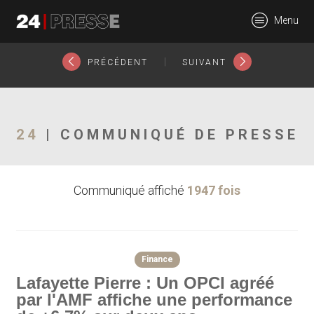
23247tt
Menu
24Presse -
|
PRÉCÉDENT
SUIVANT
Communiqués de
24
| COMMUNIQUÉ DE PRESSE
Communiqué affiché
1947 fois
presse
Finance
Lafayette Pierre : Un OPCI agréé
par l'AMF affiche une performance