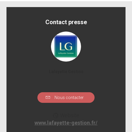
Contact presse
Lafayette Gestion
Nous contacter
Website
www.lafayette-gestion.fr/