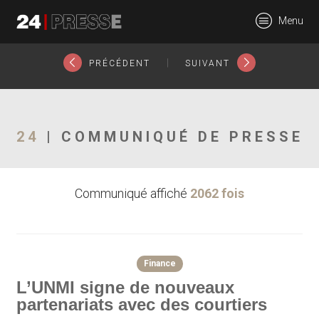
25396tt
Menu
24Presse -
|
PRÉCÉDENT
SUIVANT
Communiqués de
24
| COMMUNIQUÉ DE PRESSE
Communiqué affiché
2062 fois
presse
Finance
L’UNMI signe de nouveaux
partenariats avec des courtiers