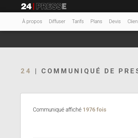
25402tt
24Presse -
À propos
Diffuser
Tarifs
Plans
Devis
Clien
Communiqués de
24
| COMMUNIQUÉ DE PRE
presse
Communiqué affiché
1976 fois