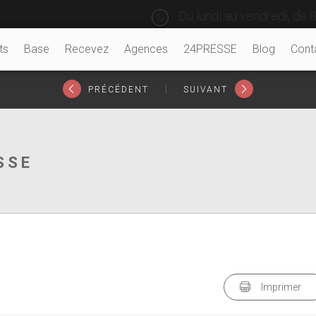
Du lundi au vendredi, de 8
ts
Base
Recevez
Agences
24PRESSE
Blog
Cont
|
PRÉCÉDENT
SUIVANT
SSE
Imprimer