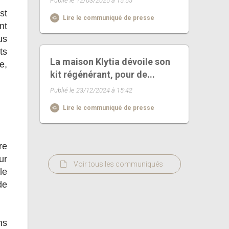
Publié le 12/03/2025 à 15:55
st
Lire le communiqué de presse
nt
us
ts
La maison Klytia dévoile son
e,
kit régénérant, pour de...
Publié le 23/12/2024 à 15:42
Lire le communiqué de presse
re
ur
Voir tous les communiqués
le
de
ns