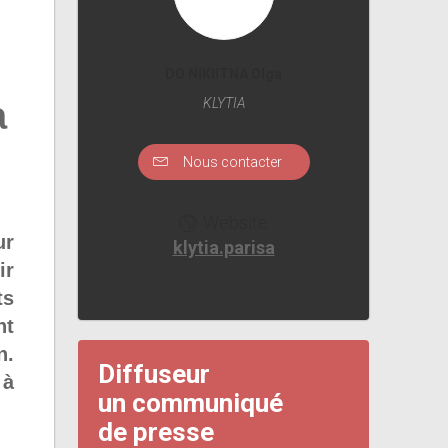
DO NIKIITNA Olga
a
KLYTIA
Nous contacter
Website
ur
klytia.parisa
ir
ts
nt
n.
Diffuseur
 à
un communiqué
de presse