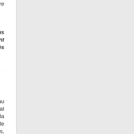
re
us
nt
ès
au
at
la
le
s,