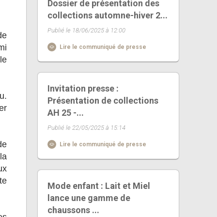
Dossier de présentation des
collections automne-hiver 2...
Publié le 18/06/2025 à 12:00
de
mi
Lire le communiqué de presse
le
Invitation presse :
u.
Présentation de collections
er
AH 25 -...
Publié le 22/05/2025 à 15:14
de
Lire le communiqué de presse
la
ux
te
Mode enfant : Lait et Miel
lance une gamme de
chaussons ...