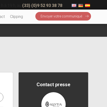
 h à 19 h, au
(33) (0)9 52 93 38 78
act
Clipping
Envoyer votre communiqué
Contact presse