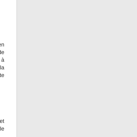
en
de
 à
la
te
et
le