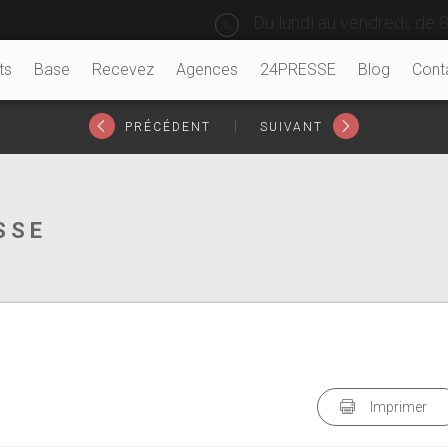
Du lundi au vendredi, de 8
ts
Base
Recevez
Agences
24PRESSE
Blog
Cont
|
PRÉCÉDENT
SUIVANT
SSE
Imprimer