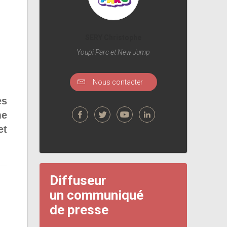
SERY Christophe
Youpi Parc et New Jump
Nous contacter
es
me
et
Diffuseur
un communiqué
de presse