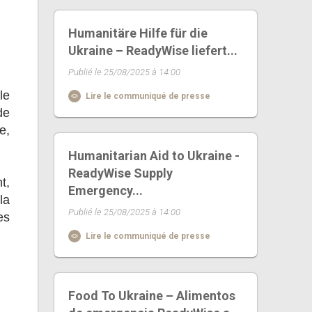
Humanitäre Hilfe für die
Ukraine – ReadyWise liefert...
Publié le 25/08/2025 à 14:00
le
Lire le communiqué de presse
de
e,
Humanitarian Aid to Ukraine -
ReadyWise Supply
t,
Emergency...
la
Publié le 25/08/2025 à 14:00
es
Lire le communiqué de presse
Food To Ukraine – Alimentos