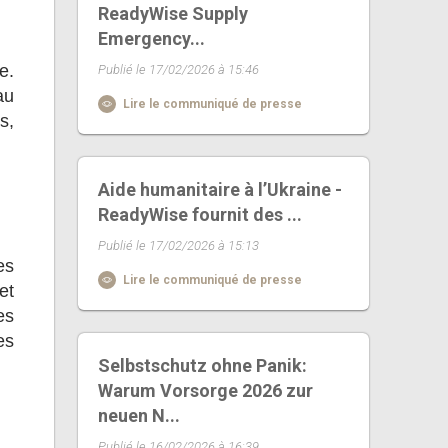
ReadyWise Supply
Emergency...
e.
Publié le 17/02/2026 à 15:46
au
Lire le communiqué de presse
s,
Aide humanitaire à l’Ukraine -
ReadyWise fournit des ...
Publié le 17/02/2026 à 15:13
es
Lire le communiqué de presse
et
es
es
Selbstschutz ohne Panik:
Warum Vorsorge 2026 zur
neuen N...
Publié le 16/02/2026 à 16:39