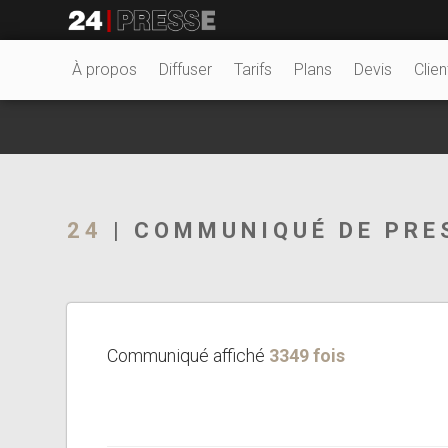
22967tt
24Presse -
À propos
Diffuser
Tarifs
Plans
Devis
Clien
Communiqués de
24
| COMMUNIQUÉ DE PRE
presse
Communiqué affiché
3349 fois