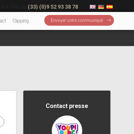
 h à 19 h, au
(33) (0)9 52 93 38 78
act
Clipping
Envoyer votre communiqué
Contact presse