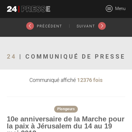
8145tt
Menu
24Presse -
|
PRÉCÉDENT
SUIVANT
Communiqués de
24
| COMMUNIQUÉ DE PRESSE
Communiqué affiché
12376 fois
presse
Plongeurs
10e anniversaire de la Marche pour
la paix à Jérusalem du 14 au 19