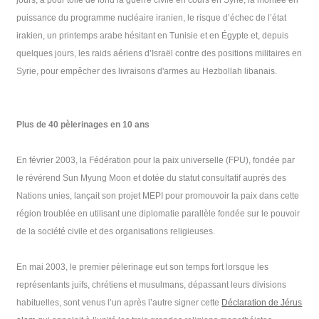
jours, a pour toile de fond la guerre civile en cours en Syrie, la montée en
puissance du programme nucléaire iranien, le risque d’échec de l’état
irakien, un printemps arabe hésitant en Tunisie et en Égypte et, depuis
quelques jours, les raids aériens d’Israël contre des positions militaires en
Syrie, pour empêcher des livraisons d'armes au Hezbollah libanais.
Plus de 40 pèlerinages en 10 ans
En février 2003, la Fédération pour la paix universelle (FPU), fondée par
le révérend Sun Myung Moon et dotée du statut consultatif auprès des
Nations unies, lançait son projet MEPI pour promouvoir la paix dans cette
région troublée en utilisant une diplomatie parallèle fondée sur le pouvoir
de la société civile et des organisations religieuses.
En mai 2003, le premier pèlerinage eut son temps fort lorsque les
représentants juifs, chrétiens et musulmans, dépassant leurs divisions
habituelles, sont venus l’un après l’autre signer cette
Déclaration de Jérus