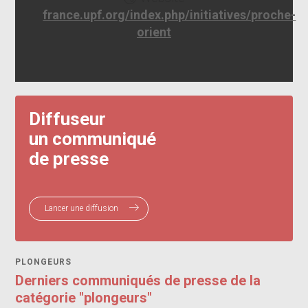
france.upf.org/index.php/initiatives/proche-
orient
Diffuseur
un communiqué
de presse
Lancer une diffusion
PLONGEURS
Derniers communiqués de presse de la
catégorie "plongeurs"