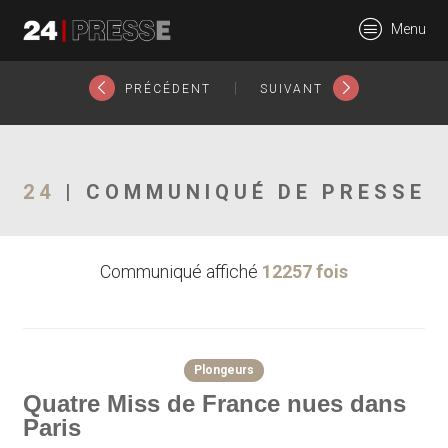
18613tt
Menu
24Presse -
|
PRÉCÉDENT
SUIVANT
Communiqués de
24
| COMMUNIQUÉ DE PRESSE
Communiqué affiché
12257 fois
presse
Plongeurs
Quatre Miss de France nues dans
Paris