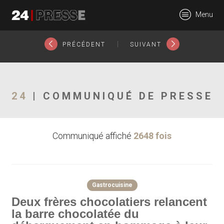
21032tt
Menu
24Presse -
|
PRÉCÉDENT
SUIVANT
Communiqués de
24
| COMMUNIQUÉ DE PRESSE
Communiqué affiché
2648 fois
presse
Gastrocuisine
Deux frères chocolatiers relancent
la barre chocolatée du