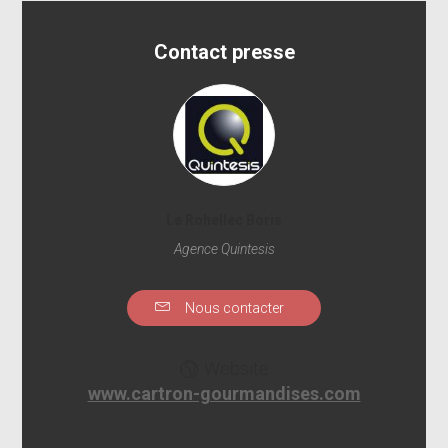
Contact presse
Le Rohellec Boris
Agence Quintesis
Nous contacter
Website
www.cartron-gourmandises.com