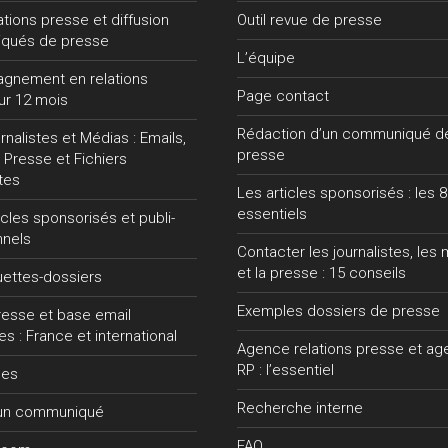
lations presse et diffusion
Outil revue de presse
qués de presse
L’équipe
gnement en relations
Page contact
ur 12 mois
Rédaction d’un communiqué d
nalistes et Médias : Emails,
presse
 Presse et Fichiers
tes
Les articles sponsorisés : les 8
essentiels
ticles sponsorisés et publi-
nnels
Contacter les journalistes, les
et la presse : 15 conseils
uettes-dossiers
Exemples dossiers de presse
presse et base email
tes : France et international
Agence relations presse et a
RP : l’essentiel
ces
Recherche interne
 un communiqué
FAQ