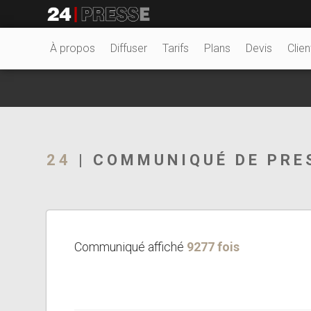
11996tt
24Presse -
À propos
Diffuser
Tarifs
Plans
Devis
Clien
Communiqués de
24
| COMMUNIQUÉ DE PRE
presse
Communiqué affiché
9277 fois