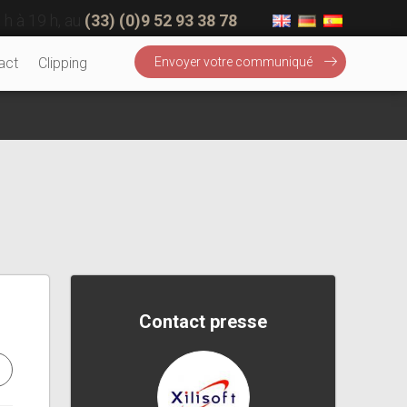
 h à 19 h, au
(33) (0)9 52 93 38 78
act
Clipping
Envoyer votre communiqué
Contact presse