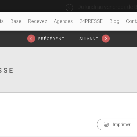
Du lundi au vendredi, de 8
ts
Base
Recevez
Agences
24PRESSE
Blog
Cont
|
PRÉCÉDENT
SUIVANT
SSE
Imprimer