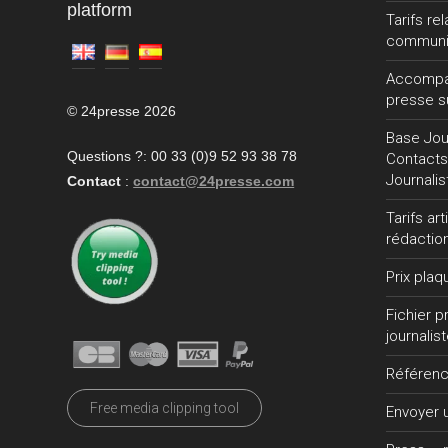
platform
Tarifs re
communi
Accompa
presse s
© 24presse 2026
Base Jour
Questions ?: 00 33 (0)9 52 93 38 78
Contacts
Journalis
Contact
:
contact@24presse.com
Tarifs ar
rédactio
Prix plaq
Fichier 
journalis
Référen
Free media clipping tool
Envoyer