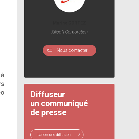
Marine CORTEZ
Xilisoft Corporation
Nous contacter
 à
rs
éo
Diffuseur
un communiqué
de presse
Lancer une diffusion