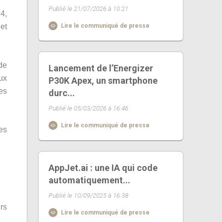
Publié le 21/07/2026 à 10:21
4,
et
Lire le communiqué de presse
de
Lancement de l’Energizer
ux
P30K Apex, un smartphone
es
durc...
Publié le 05/03/2026 à 16:46
Lire le communiqué de presse
es
AppJet.ai : une IA qui code
automatiquement...
Publié le 10/09/2025 à 16:38
ers
Lire le communiqué de presse