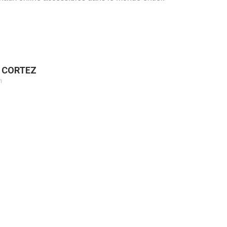
e CORTEZ
m