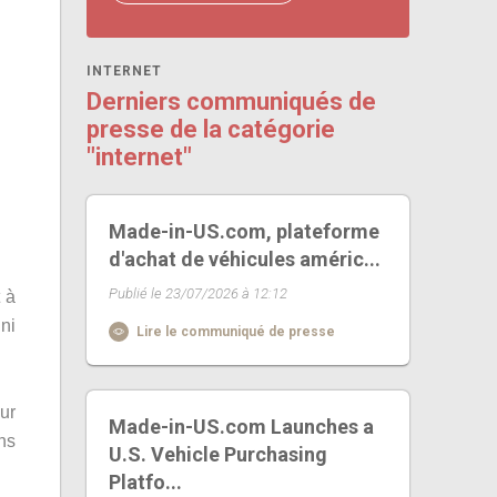
INTERNET
Derniers communiqués de
presse de la catégorie
"internet"
Made-in-US.com, plateforme
d'achat de véhicules améric...
Publié le 23/07/2026 à 12:12
 à
 ni
Lire le communiqué de presse
sur
Made-in-US.com Launches a
ns
U.S. Vehicle Purchasing
Platfo...