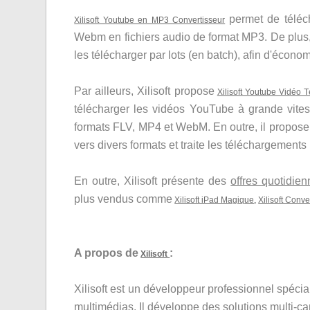
permet de téléc
Xilisoft Youtube en MP3 Convertisseur
Webm en fichiers audio de format MP3. De plus, 
les télécharger par lots (en batch), afin d'écono
Par ailleurs, Xilisoft propose
Xilisoft Youtube Vidéo 
télécharger les vidéos YouTube à grande vite
formats FLV, MP4 et WebM. En outre, il propos
vers divers formats et traite les téléchargements
En outre, Xilisoft présente des
offres quotidie
plus vendus comme
Xilisoft iPad Magique
,
Xilisoft Conv
A propos de
:
Xilisoft
Xilisoft est un développeur professionnel spécia
multimédias. Il développe des solutions multi-c