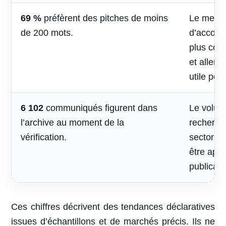
69 %
préfèrent des pitches de moins
Le mess
de 200 mots.
d’accomp
plus cou
et aller 
utile pou
6 102
communiqués figurent dans
Le volum
l’archive au moment de la
recherche
vérification.
sectoriel
être appr
publicati
Ces chiffres décrivent des tendances déclaratives
issues d’échantillons et de marchés précis. Ils ne