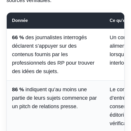
sources vérifiables.
Donnée
Ce qu’elle 
66 %
des journalistes interrogés
Un conte
déclarent s’appuyer sur des
alimenter 
contenus fournis par les
lorsqu’il
professionnels des RP pour trouver
interlocu
des idées de sujets.
86 %
indiquent qu’au moins une
Le contac
partie de leurs sujets commence par
d’entrée,
un pitch de relations presse.
conserve
éditorial
vérificati