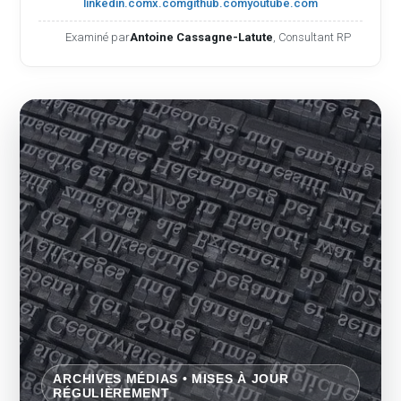
linkedin.com
x.com
github.com
youtube.com
Examiné par
Antoine Cassagne-Latute
, Consultant RP
ARCHIVES MÉDIAS • MISES À JOUR
RÉGULIÈREMENT