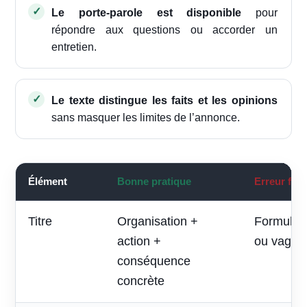
Le porte-parole est disponible
pour
répondre aux questions ou accorder un
entretien.
Le texte distingue les faits et les opinions
sans masquer les limites de l’annonce.
Élément
Bonne pratique
Erreur fré
Titre
Organisation +
Formule p
action +
ou vague
conséquence
concrète