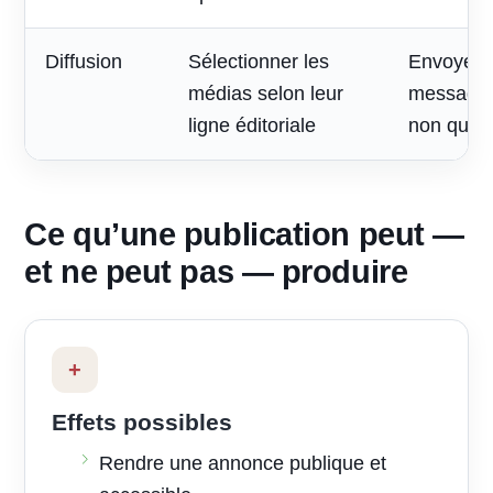
Diffusion
Sélectionner les
Envoyer 
médias selon leur
message à
ligne éditoriale
non quali
Ce qu’une publication peut —
et ne peut pas — produire
+
Effets possibles
Rendre une annonce publique et