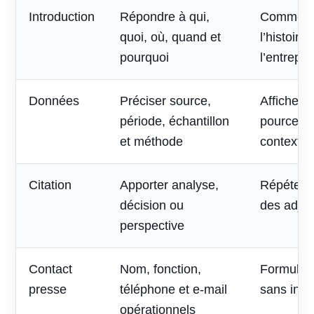
Introduction
Répondre à qui,
Commenc
quoi, où, quand et
l’histoire
pourquoi
l’entrepri
Données
Préciser source,
Afficher 
période, échantillon
pourcent
et méthode
contexte
Citation
Apporter analyse,
Répéter l
décision ou
des adjec
perspective
Contact
Nom, fonction,
Formulai
presse
téléphone et e-mail
sans inte
opérationnels