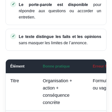
Le porte-parole est disponible
pour
répondre aux questions ou accorder un
entretien.
Le texte distingue les faits et les opinions
sans masquer les limites de l’annonce.
Élément
Bonne pratique
Erreur fré
Titre
Organisation +
Formule p
action +
ou vague
conséquence
concrète