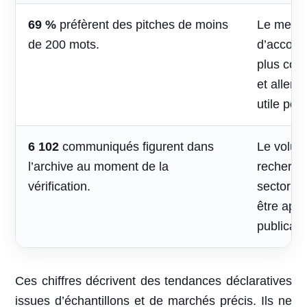
69 %
préfèrent des pitches de moins
Le mess
de 200 mots.
d’accomp
plus cou
et aller 
utile pou
6 102
communiqués figurent dans
Le volum
l’archive au moment de la
recherche
vérification.
sectoriel
être appr
publicati
Ces chiffres décrivent des tendances déclaratives
issues d’échantillons et de marchés précis. Ils ne