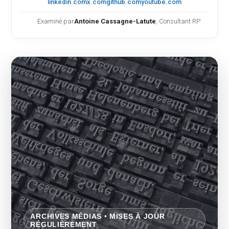
linkedin.com
x.com
github.com
youtube.com
Examiné par
Antoine Cassagne-Latute
, Consultant RP
ARCHIVES MÉDIAS • MISES À JOUR
RÉGULIÈREMENT