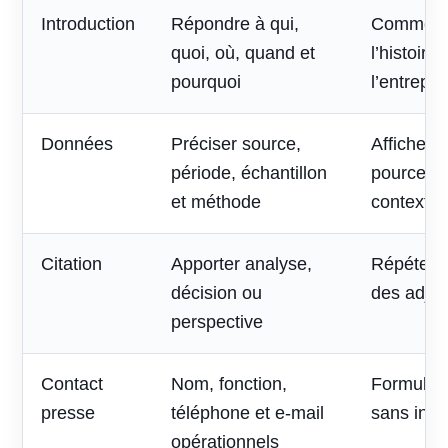
Introduction
Répondre à qui,
Commenc
quoi, où, quand et
l’histoire
pourquoi
l’entrepri
Données
Préciser source,
Afficher 
période, échantillon
pourcent
et méthode
contexte
Citation
Apporter analyse,
Répéter l
décision ou
des adjec
perspective
Contact
Nom, fonction,
Formulai
presse
téléphone et e-mail
sans inte
opérationnels