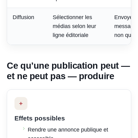
Diffusion
Sélectionner les
Envoyer 
médias selon leur
message à
ligne éditoriale
non quali
Ce qu’une publication peut —
et ne peut pas — produire
+
Effets possibles
Rendre une annonce publique et