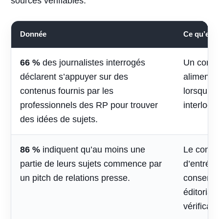
sources vérifiables.
Donnée
Ce qu’elle 
66 %
des journalistes interrogés
Un conte
déclarent s’appuyer sur des
alimenter 
contenus fournis par les
lorsqu’il
professionnels des RP pour trouver
interlocu
des idées de sujets.
86 %
indiquent qu’au moins une
Le contac
partie de leurs sujets commence par
d’entrée,
un pitch de relations presse.
conserve
éditorial
vérificati