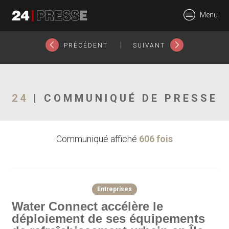
27975tt
Menu
24Presse -
|
PRÉCÉDENT
SUIVANT
Communiqués de
24
| COMMUNIQUÉ DE PRESSE
Communiqué affiché
606 fois
presse
Entreprises
Water Connect accélère le
déploiement de ses équipements