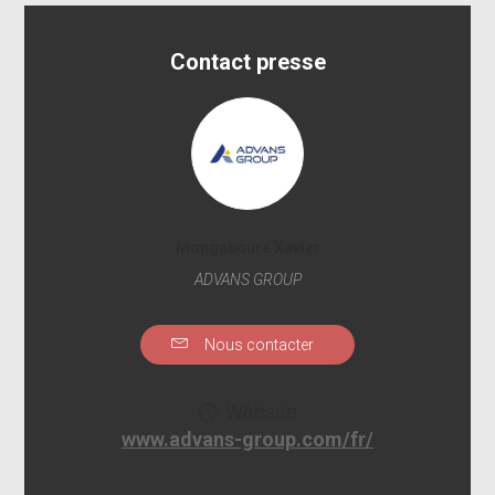
Contact presse
Mongaboure Xavier
ADVANS GROUP
Nous contacter
Website
www.advans-group.com/fr/