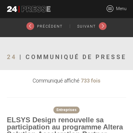
27973tt
Menu
24Presse -
|
PRÉCÉDENT
SUIVANT
Communiqués de
24
| COMMUNIQUÉ DE PRESSE
Communiqué affiché
733 fois
presse
Entreprises
ELSYS Design renouvelle sa
participation au programme Altera