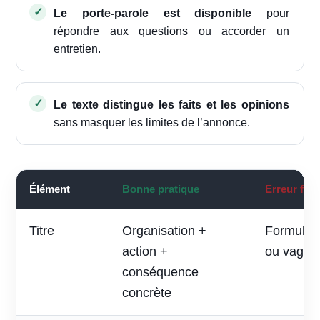
Le porte-parole est disponible
pour
répondre aux questions ou accorder un
entretien.
Le texte distingue les faits et les opinions
sans masquer les limites de l’annonce.
Élément
Bonne pratique
Erreur fré
Titre
Organisation +
Formule p
action +
ou vague
conséquence
concrète