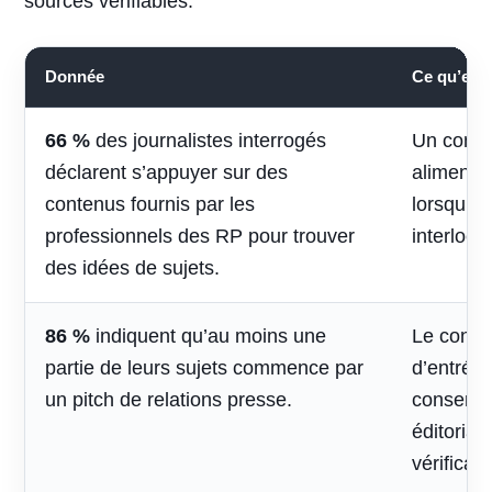
sources vérifiables.
Donnée
Ce qu’elle 
66 %
des journalistes interrogés
Un conte
déclarent s’appuyer sur des
alimenter 
contenus fournis par les
lorsqu’il
professionnels des RP pour trouver
interlocu
des idées de sujets.
86 %
indiquent qu’au moins une
Le contac
partie de leurs sujets commence par
d’entrée,
un pitch de relations presse.
conserve
éditorial
vérificati