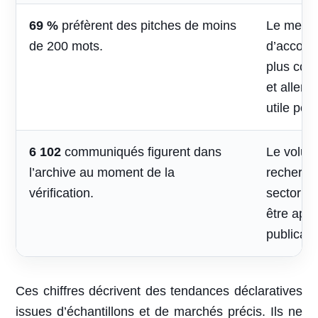
69 %
préfèrent des pitches de moins
Le mess
de 200 mots.
d’accomp
plus cou
et aller 
utile pou
6 102
communiqués figurent dans
Le volum
l’archive au moment de la
recherche
vérification.
sectoriel
être appr
publicati
Ces chiffres décrivent des tendances déclaratives
issues d’échantillons et de marchés précis. Ils ne