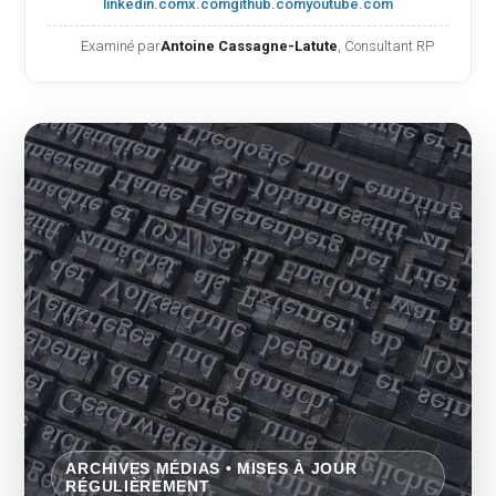
linkedin.com
x.com
github.com
youtube.com
Examiné par
Antoine Cassagne-Latute
, Consultant RP
ARCHIVES MÉDIAS • MISES À JOUR
RÉGULIÈREMENT