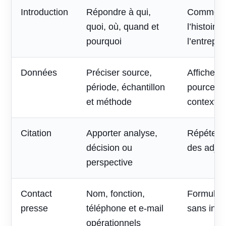
Introduction
Répondre à qui,
Commenc
quoi, où, quand et
l’histoire
pourquoi
l’entrepri
Données
Préciser source,
Afficher 
période, échantillon
pourcent
et méthode
contexte
Citation
Apporter analyse,
Répéter l
décision ou
des adjec
perspective
Contact
Nom, fonction,
Formulai
presse
téléphone et e-mail
sans inte
opérationnels