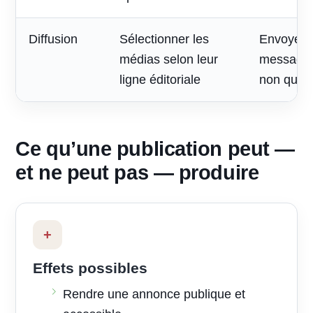
Diffusion
Sélectionner les
Envoyer 
médias selon leur
message à
ligne éditoriale
non quali
Ce qu’une publication peut —
et ne peut pas — produire
+
Effets possibles
Rendre une annonce publique et