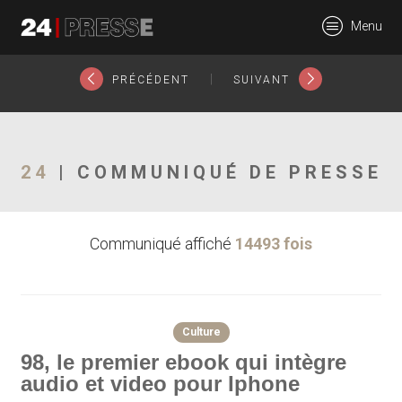
2421tt
Menu
24Presse -
|
PRÉCÉDENT
SUIVANT
Communiqués de
24
| COMMUNIQUÉ DE PRESSE
Communiqué affiché
14493 fois
presse
Culture
98, le premier ebook qui intègre
audio et video pour Iphone