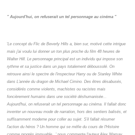
" Aujourd'hui, on refuserait un tel personnage au
cinéma "
'
Le concept du Flic de Beverly Hills a, bien sur, motivé cette intrigue
mais j'ai voulu lui donner un ton plus proche du film 48 heures de
Walter Hill. Le personnage principal est un individu qui impose son
rythme et sa justice dans un pays totalement déboussolé. On
retrouve ainsi le spectre de l'inspecteur Harry ou de Stanley White
dans L'année du dragon de Michael Cimino. Des êtres désabusés,
considérés comme violents, machistes ou racistes mais
foncièrement humains dans une société déshumanisée...
Aujourd'hui, on refuserait un tel personnage au
cinéma. Il fallait donc
inventer un nouveau mode de narration, hors des sentiers balisés, et
suffisamment moderne pour coller au sujet. S'il fallait résumer
l'action du héros ? Un homme qui se méfie du cours de l'Histoire
comme progrès immuable..
.' nous commente l'auteur Alex Warsav.