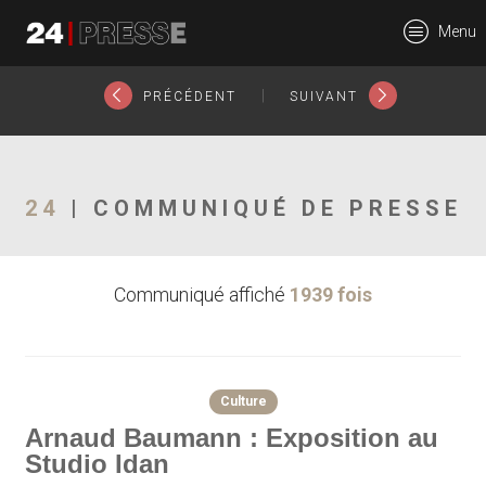
25790tt
Menu
24Presse -
|
PRÉCÉDENT
SUIVANT
Communiqués de
24
| COMMUNIQUÉ DE PRESSE
Communiqué affiché
1939 fois
presse
Culture
Arnaud Baumann : Exposition au
Studio Idan