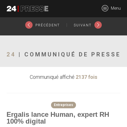
22911tt
Menu
24Presse -
|
PRÉCÉDENT
SUIVANT
Communiqués de
24
| COMMUNIQUÉ DE PRESSE
Communiqué affiché
2137 fois
presse
Entreprises
Ergalis lance Human, expert RH
100% digital