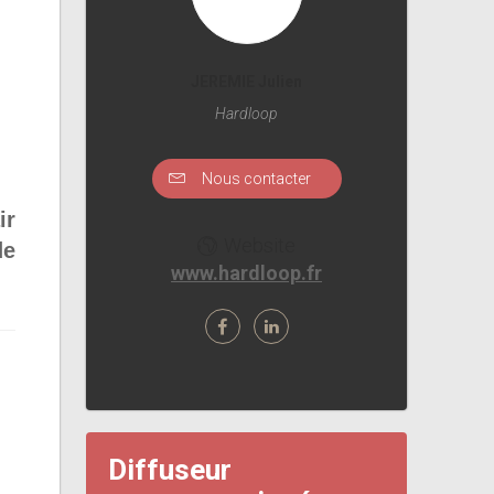
f
JEREMIE Julien
Hardloop
Nous contacter
ir
Website
de
www.hardloop.fr
Diffuseur