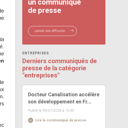
un communiqué
de presse
de
pe
Lancer une diffusion
la
é.
me
ENTREPRISES
Derniers communiqués de
en
presse de la catégorie
"entreprises"
de
ux
Docteur Canalisation accélère
n.
son développement en Fr...
rs
Publié le 09/07/2026 à 16:40
Lire le communiqué de presse
ec