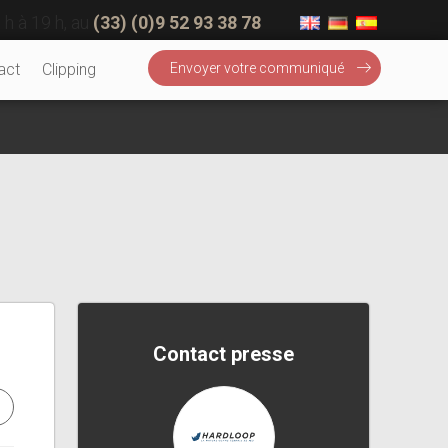
 h à 19 h, au
(33) (0)9 52 93 38 78
act
Clipping
Envoyer votre communiqué
Contact presse