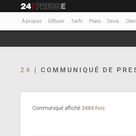
22782tt
24Presse -
À propos
Diffuser
Tarifs
Plans
Devis
Clien
Communiqués de
24
| COMMUNIQUÉ DE PRE
presse
Communiqué affiché
2484 fois