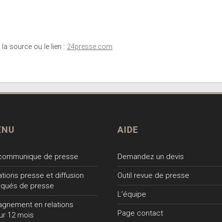
 la source ou le lien :
24presse.com
ENU
AIDE
 communique de presse
Demandez un devis
lations presse et diffusion
Outil revue de presse
qués de presse
L’équipe
gnement en relations
Page contact
ur 12 mois