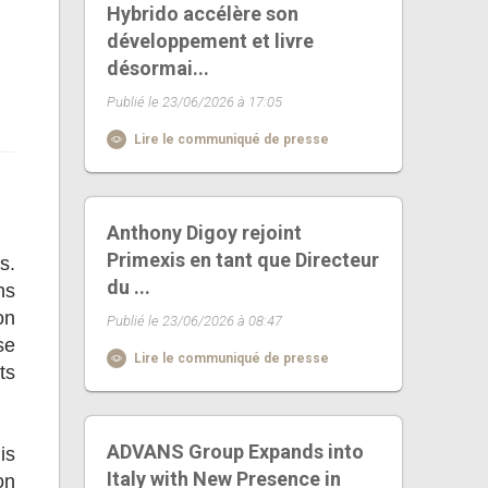
Hybrido accélère son
développement et livre
désormai...
Publié le 23/06/2026 à 17:05
Lire le communiqué de presse
Anthony Digoy rejoint
Primexis en tant que Directeur
s.
du ...
ns
on
Publié le 23/06/2026 à 08:47
se
Lire le communiqué de presse
ts
ADVANS Group Expands into
is
Italy with New Presence in
on