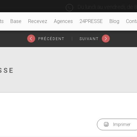
Du lundi au vendredi, de 8
ts
Base
Recevez
Agences
24PRESSE
Blog
Cont
|
PRÉCÉDENT
SUIVANT
SSE
Imprimer