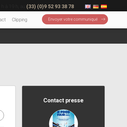
 h à 19 h, au
(33) (0)9 52 93 38 78
act
Clipping
Envoyer votre communiqué
Contact presse