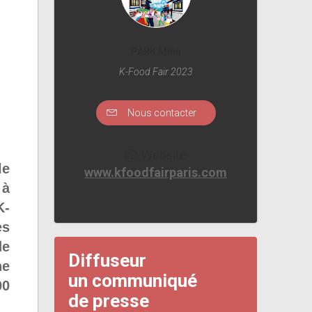
PARK Mina
K-Food Fair 2023
Nous contacter
Website
le
www.kfoodfairparis.com
 à
K-
es
de
Diffuseur
ne
un communiqué
00
de presse