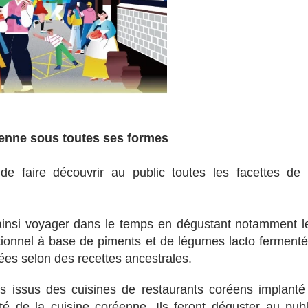
éenne sous toutes ses formes
e faire découvrir au public toutes les facettes de 
t ainsi voyager dans le temps en dégustant notamment l
itionnel à base de piments et de légumes lacto fermenté
ées selon des recettes ancestrales.
efs issus des cuisines de restaurants coréens implanté
ité de la cuisine coréenne. Ils feront déguster au publ