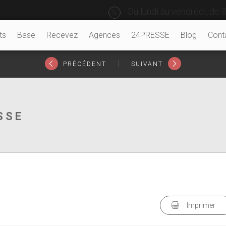
Du lundi au vendredi, de 8
ts
Base
Recevez
Agences
24PRESSE
Blog
Cont
|
PRÉCÉDENT
SUIVANT
SSE
Imprimer