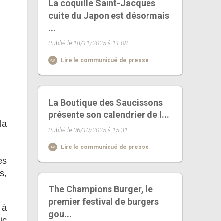
La coquille Saint-Jacques
cuite du Japon est désormais
...
Publié le 18/11/2025 à 11:08
Lire le communiqué de presse
La Boutique des Saucissons
présente son calendrier de l...
la
Publié le 06/10/2025 à 15:31
Lire le communiqué de presse
es
s,
The Champions Burger, le
premier festival de burgers
 à
gou...
ic