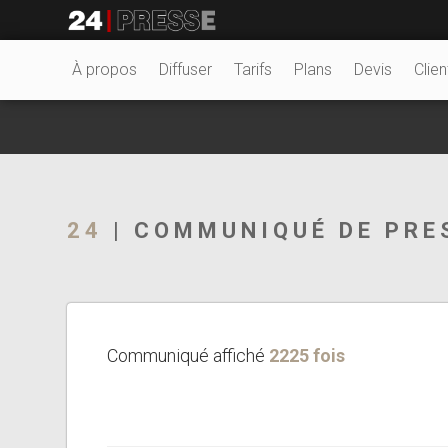
25263tt
24Presse -
À propos
Diffuser
Tarifs
Plans
Devis
Clien
Communiqués de
24
| COMMUNIQUÉ DE PRE
presse
Communiqué affiché
2225 fois