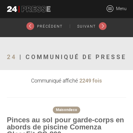
24125tt
Menu
24Presse -
|
PRÉCÉDENT
SUIVANT
Communiqués de
24
| COMMUNIQUÉ DE PRESSE
Communiqué affiché
2249 fois
presse
Maisondeco
Pinces au sol pour garde-corps en
abords de piscine Comenza