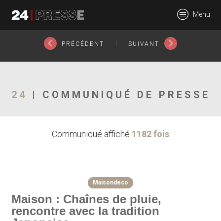
26840tt
Menu
24Presse -
|
PRÉCÉDENT
SUIVANT
Communiqués de
24
| COMMUNIQUÉ DE PRESSE
Communiqué affiché
1182 fois
presse
Maisondeco
Maison : Chaînes de pluie,
rencontre avec la tradition