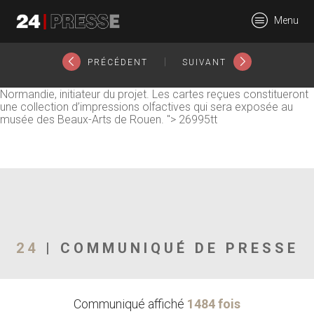
Le but est d'inciter le grand public à prendre conscience de
Menu
l'importance d'un sens trop souvent oublié et de sensibiliser sur
l’anosmie (absence d'odorat).
24Presse -
|
PRÉCÉDENT
SUIVANT
Les participants sont appelés à identifier une odeur autour
d'eux, à décrire leur ressenti sur une carte et l'envoyer à Atmo
Normandie, initiateur du projet. Les cartes reçues constitueront
une collection d’impressions olfactives qui sera exposée au
musée des Beaux-Arts de Rouen. ">
26995tt
Communiqués de
presse
24
| COMMUNIQUÉ DE PRESSE
Communiqué affiché
1484 fois