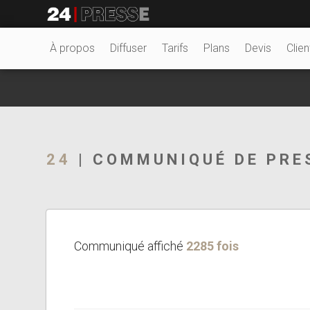
27183tt
24Presse -
À propos
Diffuser
Tarifs
Plans
Devis
Clien
Communiqués de
24
| COMMUNIQUÉ DE PRE
presse
Communiqué affiché
2285 fois