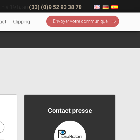
 h à 19 h, au
(33) (0)9 52 93 38 78
act
Clipping
Envoyer votre communiqué
Contact presse