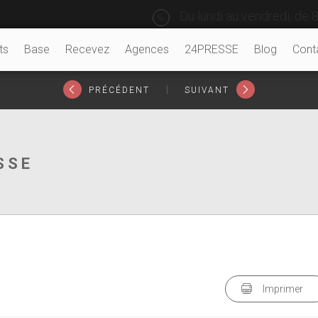
Du lundi au vendredi, de 8
ts
Base
Recevez
Agences
24PRESSE
Blog
Cont
|
PRÉCÉDENT
SUIVANT
SSE
Imprimer