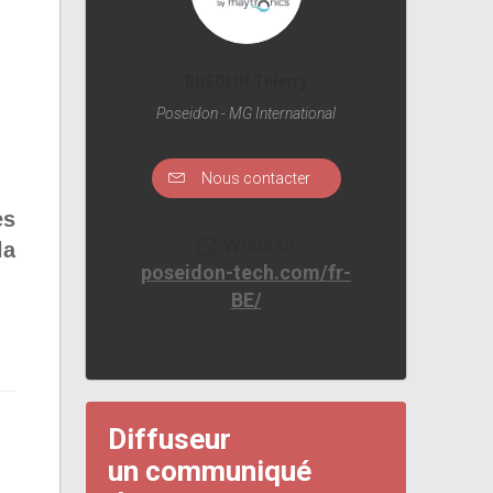
BOEGLIN Thierry
Poseidon - MG International
Nous contacter
es
Website
la
poseidon-tech.com/fr-
BE/
Diffuseur
un communiqué